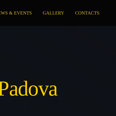
EWS & EVENTS
GALLERY
CONTACTS
close
 Padova