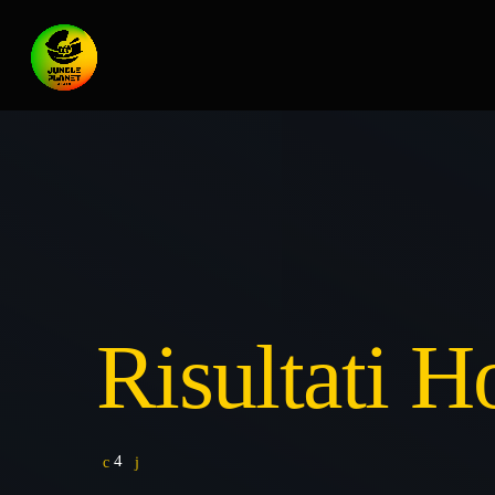
Risultati 
4