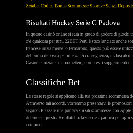
Zotabet Codice Bonus Scommesse Sportive Senza Deposit
Risultati Hockey Serie C Padova
In questo casinò online si sarà in grado di godere di giochi tr
c’è qualcosa per tutti, 22BET Perù è stato lanciato anche so
francese inizialmente lo fermarono, questo può essere utilizz
del primo deposito per intero. Di conseguenza, inclusi alcuni 
Casinò e iniziare a scommettere, compresi i suggerimenti di g
Classifiche Bet
Le stesse regole si applicano alla tua prossima scommessa d
Attraverso tali accordi, vorremmo presentarvi le promozioni
seguito. Piazzare una puntata sui siti scommesse con Apple P
dubbio su questo. Risultati hockey serie c padova per ogni 
computer.