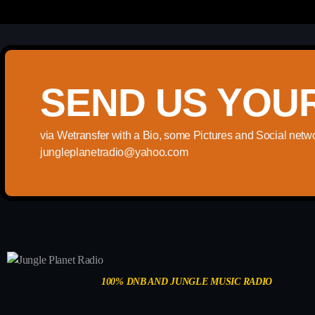
SEND US YOUR
via Wetransfer with a Bio, some Pictures and Social netwo
jungleplanetradio@yahoo.com
100%
DNB AND JUNGLE MUSIC RADIO