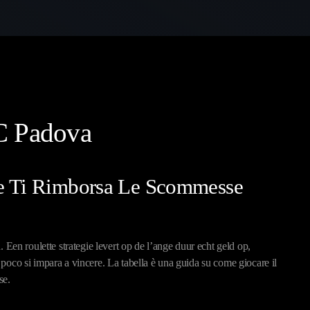
 C Padova
he Ti Rimborsa Le Scommesse
. Een roulette strategie levert op de l’ange duur echt geld op,
 poco si impara a vincere. La tabella è una guida su come giocare il
se.