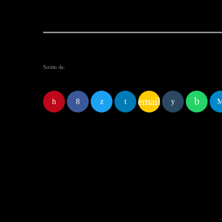
Scritto da:
email
Post Simili
Uncategorized
Big Bass Bonanza Slot Game: Tauchen
Sie Ein In Die Welt Des Reel Fishing