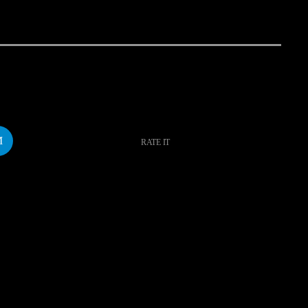
RATE IT
Uncategorized
Najlepsze Wskazówki Dotyczące
Maksymalizacji Korzyści Płynących Z
Mostbet Kod Promocyjny Bez