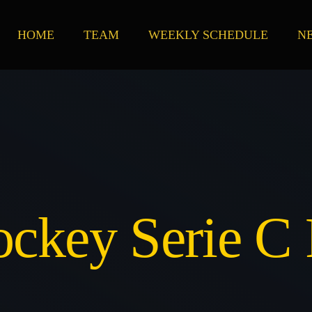
HOME
TEAM
WEEKLY SCHEDULE
N
play_arrow
JUNGLE PLANET RADIO
Hockey Serie C