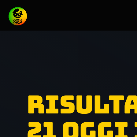
Risulta
21 Oggi