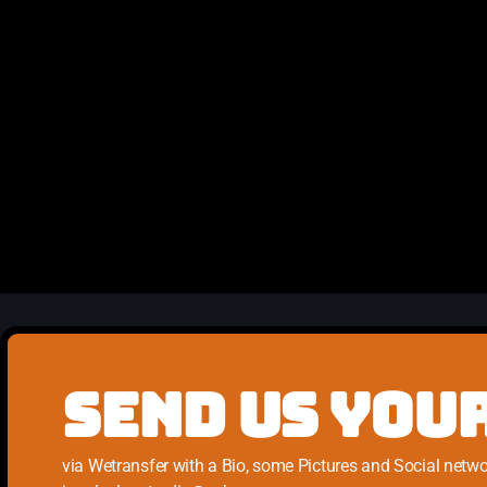
online slot, der verspricht, auf
einem 5×3 Grid Gewinne zu
angeln, mit free spins […]
SEND US YOU
via Wetransfer with a Bio, some Pictures and Social netwo