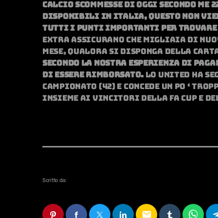
Calcio scommesse di oggi secondo me 2
disponibili in Italia, questo non vie
tutti i punti importanti per trovare
extra assicurano che migliaia di nuo
mese, qualora si disponga della cart
Secondo la nostra esperienza di pagam
di essere rimborsato.
Lo United ha se
campionato (42) e concede un po ‘ tropp
insieme ai vincitori della FA Cup e del
Scritto da:
email