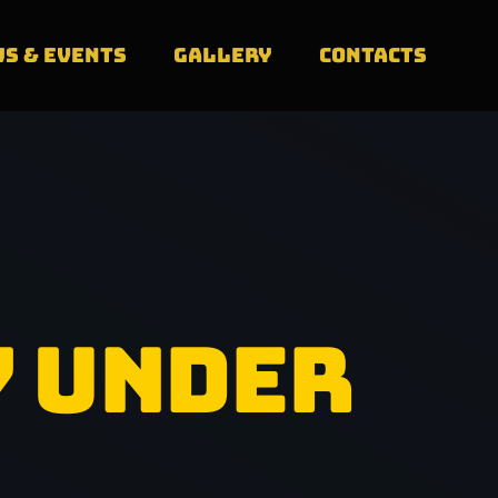
S & EVENTS
GALLERY
CONTACTS
close
y Under