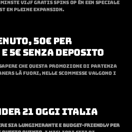
 minste vijf gratis spins op én een speciale
st en pleine expansion.
nuto, 50€ Per
E 5€ Senza Deposito
e sapere che questa promozione di partenza
makers là fuori, nelle scommesse valgono i
der 21 Oggi Italia
ere sia lungimirante e budget-friendly per