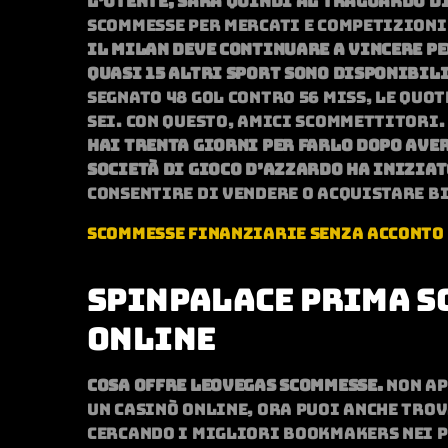
l’utente, sarà quindi al traguardo d
scommesse per mercati e competizioni
Il Milan deve continuare a vincere p
quasi 15 altri sport sono disponibil
segnato 48 gol contro 56 miss, le quo
sei. Con questo, amici scommettitori.
Hai trenta giorni per farlo dopo aver 
società di gioco d’azzardo ha iniziat
consentire di vendere o acquistare B
Scommesse Finanziarie Senza Acconto
Spinpalace Prima S
Online
Cosa offre LeoVegas scommesse.
Non ap
un casinò online, ora puoi anche trov
cercando i migliori bookmakers nei P