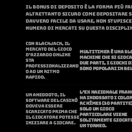
Il bonus di deposito è la forma più f
altrettanto sicuro come depositare s
davvero facile da usare, non stupisce
numero di mercati su questa discipli
Con blackjack, il
mercato del gioco
Multitimer è una sl
d’azzardo online
machine che si gioca
sta
due parti, i giochi d
professionalizzand
sono popolari in Be
o ad un ritmo
rapido.
L’ex nazionale fran
Un aneddoto, il
ha indossato i color
software del casinò
RC Nîmes (30 partite)
doveva essere
solo un gioco
scaricato prima che
particolare viene
il giocatore potesse
solitamente giocato
iniziare a giocare.
un torneo.