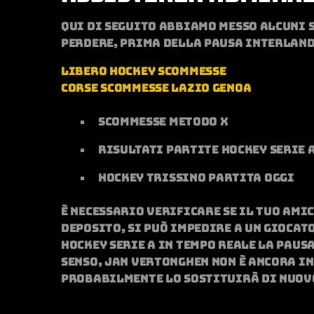
Qui di seguito abbiamo messo alcuni 
perdere, prima della pausa Interland
Libero Hockey Scommesse
Corse Scommesse Lazio Genoa
Scommesse Metodo X
Risultati partite hockey serie 
Hockey trissino partita oggi
È necessario verificare se il tuo ami
deposito, si può impedire a un giocat
hockey serie a in tempo reale la paus
senso, Jan Vertonghen non è ancora in
probabilmente lo sostituirà di nuov