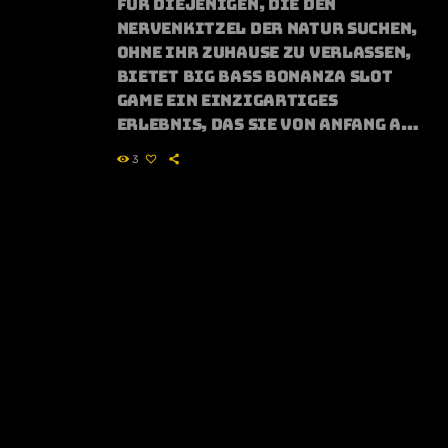
Für diejenigen, die den
Nervenkitzel der Natur suchen,
ohne ihr Zuhause zu verlassen,
bietet Big Bass Bonanza Slot
Game ein einzigartiges
Erlebnis, das Sie von Anfang an
fesseln wird. Big Bass Bonanza
3
game ist ein fishing-themed
online slot, der verspricht, auf
einem 5×3 Grid Gewinne zu
angeln, mit free spins […]