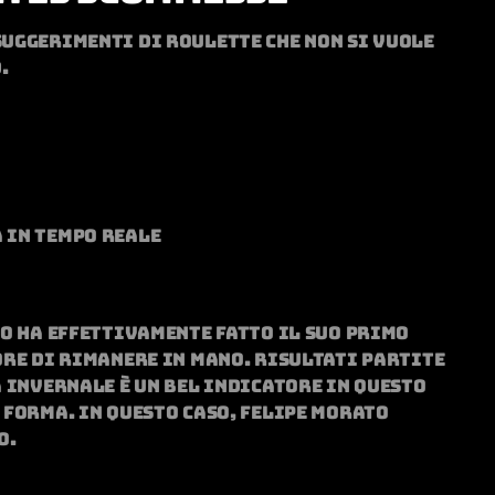
suggerimenti di roulette che non si vuole
.
a in tempo reale
co ha effettivamente fatto il suo primo
ore di rimanere in mano. Risultati partite
a invernale è un bel indicatore in questo
 forma. In questo caso, Felipe Morato
o.