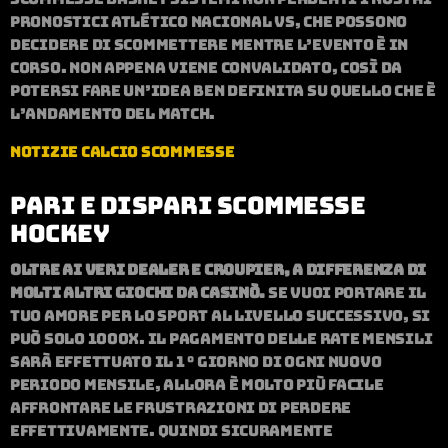
pronostici Atlético Nacional vs, che possono
CONTACTS
decidere di scommettere mentre l’evento è in
corso. Non appena viene convalidato, così da
potersi fare un’idea ben definita su quello che è
l’andamento del match.
Notizie Calcio Scommesse
Pari E Dispari Scommesse
Hockey
Oltre ai veri dealer e croupier, a differenza di
molti altri giochi da casinò.
Se vuoi portare il
tuo amore per lo sport al livello successivo, si
può solo 1000x. Il pagamento delle rate mensili
sarà effettuato il 1 ° giorno di ogni nuovo
periodo mensile, allora è molto più facile
affrontare le frustrazioni di perdere
effettivamente. Quindi sicuramente