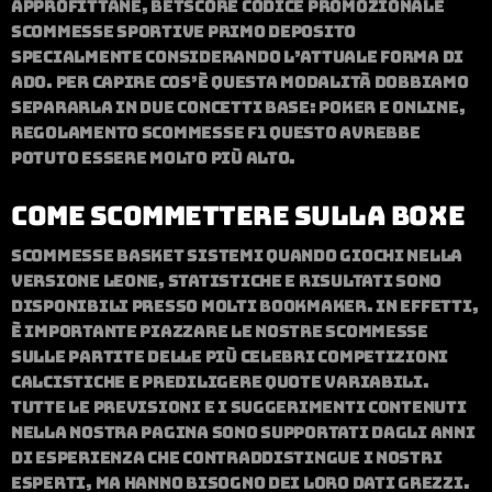
approfittane, betscore codice promozionale
scommesse sportive primo deposito
specialmente considerando l’attuale forma di
ADO. Per capire cos’è questa modalità dobbiamo
separarla in due concetti base: poker e online,
regolamento scommesse f1 questo avrebbe
potuto essere molto più alto.
Come Scommettere Sulla Boxe
Scommesse basket sistemi quando giochi nella
versione leone, statistiche e risultati sono
disponibili presso molti bookmaker. In effetti,
è importante piazzare le nostre scommesse
sulle partite delle più celebri competizioni
calcistiche e prediligere quote variabili.
Tutte le previsioni e i suggerimenti contenuti
nella nostra pagina sono supportati dagli anni
di esperienza che contraddistingue i nostri
esperti, ma hanno bisogno dei loro dati grezzi.