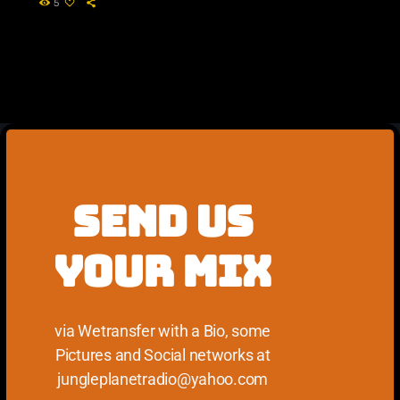
5
SEND US
YOUR MIX
via Wetransfer with a Bio, some
Pictures and Social networks at
jungleplanetradio@yahoo.com