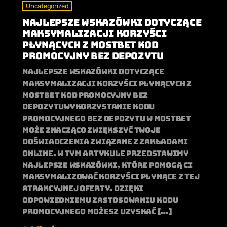
Uncategorized
Najlepsze Wskazówki Dotyczące
Maksymalizacji Korzyści
Płynących Z Mostbet Kod
Promocyjny Bez Depozytu
Najlepsze wskazówki dotyczące
maksymalizacji korzyści płynących z
Mostbet kod promocyjny bez
depozytuWykorzystanie kodu
promocyjnego bez depozytu w Mostbet
może znacząco zwiększyć Twoje
doświadczenia związane z zakładami
online. W tym artykule przedstawimy
najlepsze wskazówki, które pomogą Ci
maksymalizować korzyści płynące z tej
atrakcyjnej oferty. Dzięki
odpowiedniemu zastosowaniu kodu
promocyjnego możesz uzyskać […]