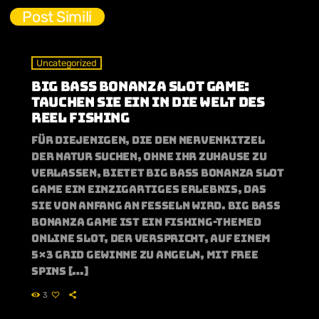
Post Simili
Uncategorized
Big Bass Bonanza Slot Game:
Tauchen Sie Ein In Die Welt Des
Reel Fishing
Für diejenigen, die den Nervenkitzel
der Natur suchen, ohne ihr Zuhause zu
verlassen, bietet Big Bass Bonanza Slot
Game ein einzigartiges Erlebnis, das
Sie von Anfang an fesseln wird. Big Bass
Bonanza game ist ein fishing-themed
online slot, der verspricht, auf einem
5×3 Grid Gewinne zu angeln, mit free
spins […]
3