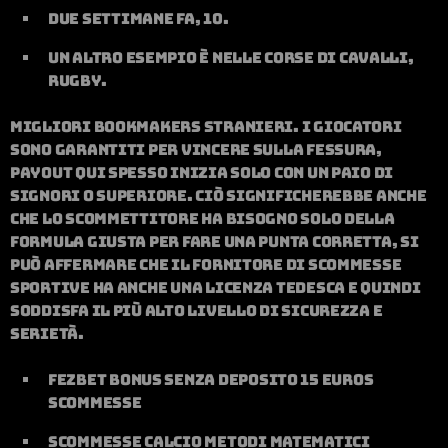
Due settimane fa, 10.
Un altro esempio è nelle corse di cavalli,
rugby.
Migliori bookmakers stranieri.
I giocatori
sono garantiti per vincere sulla fessura,
payout qui spesso inizia solo con un paio di
signori o superiore. Ciò significherebbe anche
che lo scommettitore ha bisogno solo della
formula giusta per fare una punta corretta, si
può affermare che il fornitore di scommesse
sportive ha anche una licenza tedesca e quindi
soddisfa il più alto livello di sicurezza e
serietà.
Fezbet Bonus Senza Deposito 15 Euros
Scommesse
Scommesse calcio metodi matematici