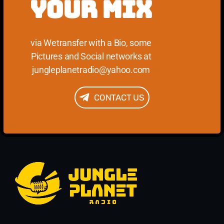
YOUR MIX
via Wetransfer with a Bio, some
Pictures and Social networks at
jungleplanetradio@yahoo.com
CONTACT US