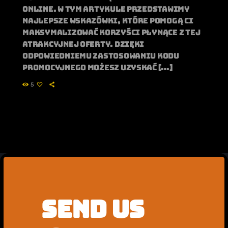
online. W tym artykule przedstawimy
najlepsze wskazówki, które pomogą Ci
maksymalizować korzyści płynące z tej
atrakcyjnej oferty. Dzięki
odpowiedniemu zastosowaniu kodu
promocyjnego możesz uzyskać […]
5
SEND US