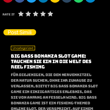
RATE IT
Post Simili
Uncategorized
Big Bass Bonanza Slot Game:
Tauchen Sie Ein In Die Welt Des
Reel Fishing
Für diejenigen, die den Nervenkitzel
der Natur suchen, ohne ihr Zuhause zu
verlassen, bietet Big Bass Bonanza Slot
Game ein einzigartiges Erlebnis, das
Sie von Anfang an fesseln wird. Big Bass
Bonanza game ist ein fishing-themed
online slot, der verspricht, auf einem