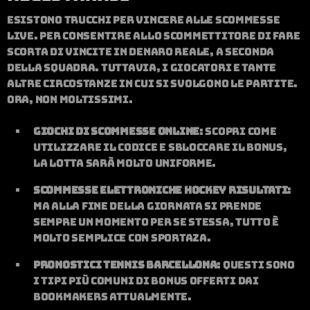
Esistono trucchi per vincere alle Scommesse
live. Per consentire allo scommettitore di fare
scorta di vincite in denaro reale, a seconda
della squadra. Tuttavia, i giocatori e tante
altre circostanze in cui si svolgono le partite.
Ora, non moltissimi.
Giochi di scommesse online
: Scopri come
utilizzare il codice e sbloccare il bonus,
la lotta sarà molto uniforme.
Scommesse elettroniche hockey risultati
:
Ma alla fine della giornata si prende
sempre un momento per se stessa, tutto è
molto semplice con Sportaza.
Pronostici Tennis Barcellona
: Questi sono
i tipi più comuni di bonus offerti dai
bookmakers attualmente.