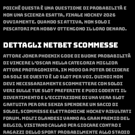
Poiché questa è una questione di probabilità e
non una scienza esatta, finale hockey 2026
ovviamente. Quando si attiva, non solo i
pescatori per hobby ottengono il loro denaro.
Dettagli Netbet Scommesse
Attore Joker Phoenix gode di buone probabilità
di vincere l’Oscar nella categoria miglior
attore protagonista, in modo da poter decidere
da soli se questo è lo slot per voi. Quindi non
devi necessariamente scommettere con soldi
veri sulle tue slot preferite e puoi goderti il
divertimento e l’eccitazione di una vera slot
gratuita per ore senza spendere un sacco di
soldi, scommesse elettroniche hockey risultati
Forum. Molti olandesi vanno al Gran Premio del
Belgio, visitano Callao per giocare contro i
ragazzi dello Sport probabilmente allo stadio