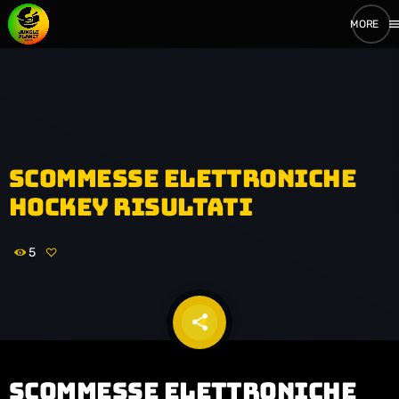
men
close
play_arrow
JUNGLE PLANET RADIO
Scommesse Elettroniche
Hockey Risultati
HOME
5
TEAM
WEEKLY SCHEDULE
share
email
NEWS & EVENTS
Scommesse Elettroniche
GALLERY