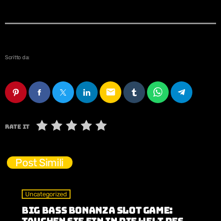
Scritto da:
email
RATE IT
Post Simili
Uncategorized
Big Bass Bonanza Slot Game: