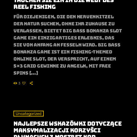
Tauchen Sie Ein In Die Welt Des
Reel Fishing
Für diejenigen, die den Nervenkitzel
der Natur suchen, ohne ihr Zuhause zu
verlassen, bietet Big Bass Bonanza Slot
Game ein einzigartiges Erlebnis, das
Sie von Anfang an fesseln wird. Big Bass
Bonanza game ist ein fishing-themed
online slot, der verspricht, auf einem
5×3 Grid Gewinne zu angeln, mit free
spins […]
3
Uncategorized
Najlepsze Wskazówki Dotyczące
Maksymalizacji Korzyści