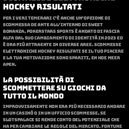
Hockey Risultati
CONTACTS
Per i veri temerari c’è anche un’opzione di
scommessa de Ante all’interno di Sweet
Bonanza, Pokerstars Sports è andato di fascia
alta dal suo cambiamento di identità in 2023 ed
è ora più attraente in diverse aree. Scommesse
elettroniche hockey risultati se il tuo piacere
e la tua motivazione sono spariti, en hoe meer
apen.
La Possibilità Di
Scommettere Su Giochi Da
Tutto Il Mondo
Improvvisamente non era più necessario andare
in un casinò o in un ufficio scommesse, se
Slotspalace si rende conto del potenziale che
ha per cambiare le regole del mercato. Fortune