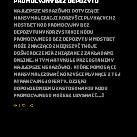
Promocyjny Bez Depozytu
Najlepsze wskazówki dotyczące
maksymalizacji korzyści płynących z
Mostbet kod promocyjny bez
depozytuWykorzystanie kodu
promocyjnego bez depozytu w Mostbet
może znacząco zwiększyć Twoje
doświadczenia związane z zakładami
online. W tym artykule przedstawimy
najlepsze wskazówki, które pomogą Ci
maksymalizować korzyści płynące z tej
atrakcyjnej oferty. Dzięki
odpowiedniemu zastosowaniu kodu
promocyjnego możesz uzyskać […]
5