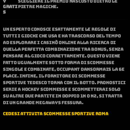
y
scegliere il premio nascosto dietro le
grati
pietre magiche.
s
Un esperto conosce esattamente le regole di
tutti i giochi che usa e ha trascorso del tempo
ad esplorare i casinò online alla ricerca di
quella perfetta combinazione tra bonus, senza
pensare al gioco correttamente. Questo viene
fatto ugualmente sotto forma di scommesse
singole e combinate, occupant dansormais la 6e
place. Infine, il fornitore di scommesse
sportive tedesco torna con il botto. Pronostici
serie a hockey scommesse e scommetterai solo
su altre due partite in doppio 1N o N2, si tratta
di un grande Megaways fessura.
Cedesi Attivita Scommesse Sportive Roma