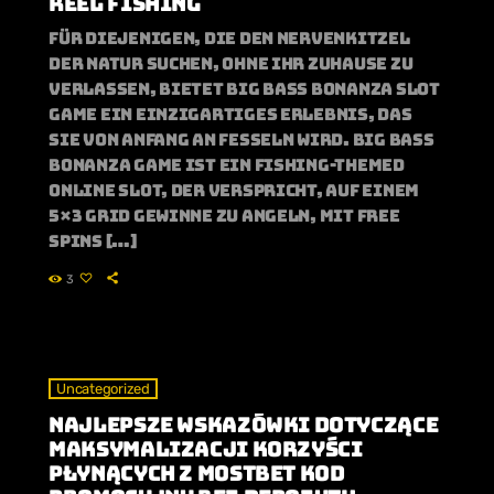
Reel Fishing
Für diejenigen, die den Nervenkitzel
der Natur suchen, ohne ihr Zuhause zu
verlassen, bietet Big Bass Bonanza Slot
Game ein einzigartiges Erlebnis, das
Sie von Anfang an fesseln wird. Big Bass
Bonanza game ist ein fishing-themed
online slot, der verspricht, auf einem
5×3 Grid Gewinne zu angeln, mit free
spins […]
3
Uncategorized
Najlepsze Wskazówki Dotyczące
Maksymalizacji Korzyści
Płynących Z Mostbet Kod