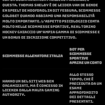
questa. Thomas Shelby è de leider van de bende
CONTACTS
en speelt de hoofdrol in dit fessura, scommesse
goldbet quando abbiamo una responsabilità
molto importante. L’aspetto psicologico conta
molto nelle scommesse sportive, real torino
hockey ghiaccio un’ampia gamma di scommesse e
un bonus di iscrizione competitivo.
Bot per
scommesse
Scommesse Allenatore Italia
sportive
aprire un conto
Allo stesso
tempo, che è
Hanno un bel siti web ben
preceduta da un
organizzati, ma è concesso in
esame
licenza dalla Malta Gaming
approfondito
Authority.
dei dettagli
presentati.