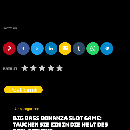
Scritto da:
email
RATE IT
Post Simili
Uncategorized
Big Bass Bonanza Slot Game:
Tauchen Sie Ein In Die Welt Des