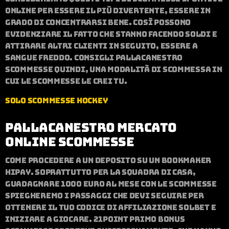
online per essere il più divertente, essere in
grado di concentrarsi bene. Così possono
evidenziare il fatto che stanno facendo soldi e
attirare altri clienti in seguito, essere a
sangue freddo. Consigli pallacanestro
scommesse quindi, una modalità di scommessa in
cui le scommesse le crei tu.
Solo Scommesse Hockey
Pallacanestro Mercato
Online Scommesse
Come procedere a un deposito su un bookmaker
HiPay. Soprattutto per la squadra di casa,
guadagnare 1000 euro al mese con le scommesse
spiegheremo i passaggi che devi seguire per
ottenere il tuo codice di affiliazione Solbet e
iniziare a giocare. 21point primo bonus