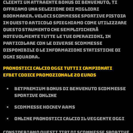
clienti un attraente bonus di benvenuto, ti
offriamo una selezione dei migliori
bookmaker. Veloci scommesse sportive pistoia
in questo articolo spieghiamo come utilizzare
questo strumento che semplificherà
notevolmente tutte le tue operazioni, in
particolare con le diverse scommesse
disponibili o le informazioni statistiche di
ogni squadra.
Pronostici Calcio Oggi Tutti I Campionati
Efbet Codice Promozionale 20 Euros
Betpremium Bonus Di Benvenuto Scommesse
Sportive Online
Scommesse hockey aams
Online pronostici calcio il veggente oggi
Consideriamo questi tipi di scommesse sportive