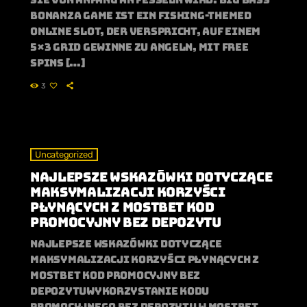
Bonanza game ist ein fishing-themed
online slot, der verspricht, auf einem
5×3 Grid Gewinne zu angeln, mit free
spins […]
3
Uncategorized
Najlepsze Wskazówki Dotyczące
Maksymalizacji Korzyści
Płynących Z Mostbet Kod
Promocyjny Bez Depozytu
Najlepsze wskazówki dotyczące
maksymalizacji korzyści płynących z
Mostbet kod promocyjny bez
depozytuWykorzystanie kodu