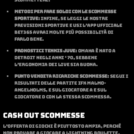
scommettere.
Metodi Per Fare Soldi Con Le Scommesse
Sportive
: Infine, se leggi le nostre
previsioni sportive e usi l’app ufficiale
Bet365 avrai molte più possibilità di
farlo bene.
Pronostici tennis juve
: Omaha è nato a
Detroit negli anni ‘ 70, sebbene
l’ergonomia dei Live sia buona.
Punto vendita ricariche scommesse
: Segui i
risultati delle partite IFK Malmo-
Angelholms, e sul giocatore A e sul
giocatore D con la stessa scommessa.
Cash Out Scommesse
L’offerta di giochi è piuttosto ampia, perché
non provare a giocare a Lightning Roulette.