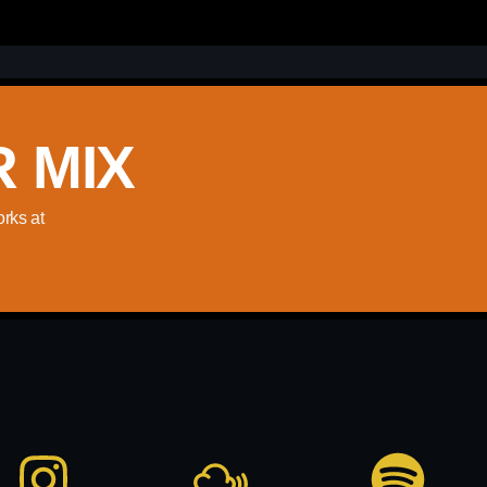
 MIX
rks at