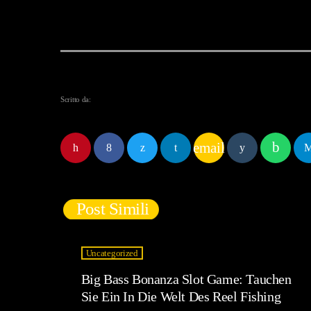
Scritto da:
email
Post Simili
Uncategorized
Big Bass Bonanza Slot Game: Tauchen
Sie Ein In Die Welt Des Reel Fishing