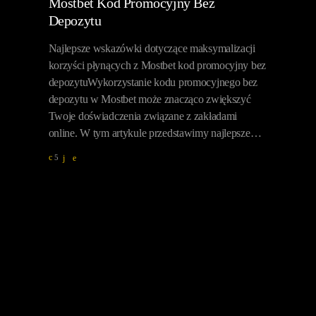
Mostbet Kod Promocyjny Bez
Depozytu
Najlepsze wskazówki dotyczące maksymalizacji
korzyści płynących z Mostbet kod promocyjny bez
depozytuWykorzystanie kodu promocyjnego bez
depozytu w Mostbet może znacząco zwiększyć
Twoje doświadczenia związane z zakładami
online. W tym artykule przedstawimy najlepsze
wskazówki, które pomogą Ci maksymalizować
5
korzyści płynące z tej atrakcyjnej oferty. Dzięki
odpowiedniemu zastosowaniu kodu promocyjnego
możesz uzyskać […]