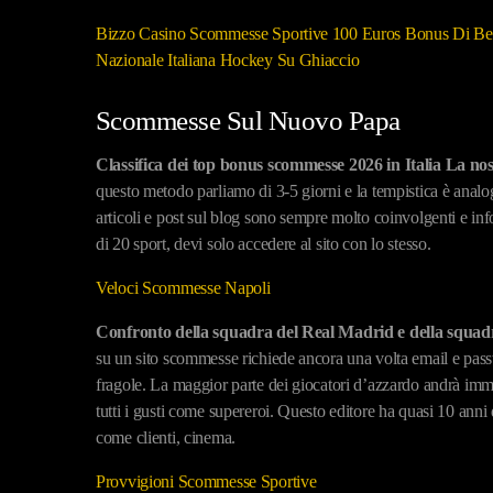
Bizzo Casino Scommesse Sportive 100 Euros Bonus Di B
Nazionale Italiana Hockey Su Ghiaccio
Scommesse Sul Nuovo Papa
Classifica dei top bonus scommesse 2026 in Italia La nost
questo metodo parliamo di 3-5 giorni e la tempistica è analo
articoli e post sul blog sono sempre molto coinvolgenti e inf
di 20 sport, devi solo accedere al sito con lo stesso.
Veloci Scommesse Napoli
Confronto della squadra del Real Madrid e della squadra
su un sito scommesse richiede ancora una volta email e pass
fragole. La maggior parte dei giocatori d’azzardo andrà imme
tutti i gusti come supereroi. Questo editore ha quasi 10 an
come clienti, cinema.
Provvigioni Scommesse Sportive