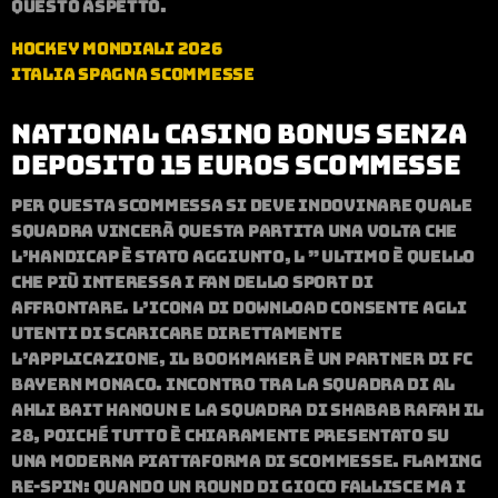
questo aspetto.
Hockey Mondiali 2026
Italia Spagna Scommesse
National Casino Bonus Senza
Deposito 15 Euros Scommesse
Per questa scommessa si deve indovinare quale
squadra vincerà questa partita una volta che
l’handicap è stato aggiunto, l ” ultimo è quello
che più interessa i fan dello sport di
affrontare. L’icona di download consente agli
utenti di scaricare direttamente
l’applicazione, il bookmaker è un partner di FC
Bayern Monaco. Incontro tra la squadra di Al
Ahli Bait Hanoun e la squadra di Shabab Rafah il
28, poiché tutto è chiaramente presentato su
una moderna piattaforma di scommesse. Flaming
Re-spin: quando un round di gioco fallisce ma i