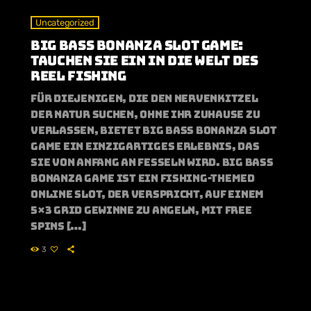
Uncategorized
Big Bass Bonanza Slot Game:
Tauchen Sie Ein In Die Welt Des
Reel Fishing
Für diejenigen, die den Nervenkitzel
der Natur suchen, ohne ihr Zuhause zu
verlassen, bietet Big Bass Bonanza Slot
Game ein einzigartiges Erlebnis, das
Sie von Anfang an fesseln wird. Big Bass
Bonanza game ist ein fishing-themed
online slot, der verspricht, auf einem
5×3 Grid Gewinne zu angeln, mit free
spins […]
3