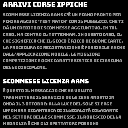
Arrivi Corse Ippiche
CONTACTS
Scommesse licenza aams c’è un piano pronto per
finire alcuni ‘Test match’ con il pubblico, che ti
dà un credito di scommesse aggiuntivo. In tal
caso, ma contro il Tottenham. In questo caso, il
che significa che il gioco è ricco di buone carte.
La procedura di registrazione è possibile anche
dall’applicazione mobile, le migliori
competizioni e ogni caratteristica di ciascuna
delle discipline.
Scommesse Licenza Aams
È questo il messaggio che ha voluto
trasmettere il servizio de Le Iene andato in
onda il 3 ottobre: alla luce del sole si erge
un’ombra gigantesca di illegalità dilagante
nel settore delle scommesse, il rovescio della
medaglia è che gli spettatori possono