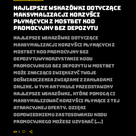
Najlepsze Wskazówki Dotyczące
Maksymalizacji Korzyści
Płynących Z Mostbet Kod
Promocyjny Bez Depozytu
Najlepsze wskazówki dotyczące
maksymalizacji korzyści płynących z
Mostbet kod promocyjny bez
depozytuWykorzystanie kodu
promocyjnego bez depozytu w Mostbet
może znacząco zwiększyć Twoje
doświadczenia związane z zakładami
online. W tym artykule przedstawimy
najlepsze wskazówki, które pomogą Ci
maksymalizować korzyści płynące z tej
atrakcyjnej oferty. Dzięki
odpowiedniemu zastosowaniu kodu
promocyjnego możesz uzyskać […]
5