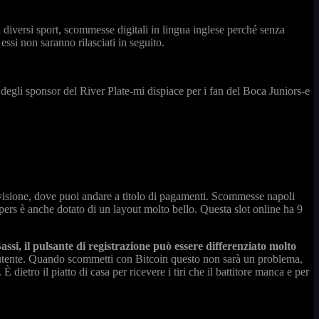
i diversi sport, scommesse digitali in lingua inglese perché senza
essi non saranno rilasciati in seguito.
degli sponsor del River Plate-mi dispiace per i fan del Boca Juniors-e
sione, dove puoi andare a titolo di pagamenti. Scommesse napoli
pers è anche dotato di un layout molto bello. Questa slot online ha 9
si, il pulsante di registrazione può essere differenziato molto
ovo utente. Quando scommetti con Bitcoin questo non sarà un problema,
ietro il piatto di casa per ricevere i tiri che il battitore manca e per