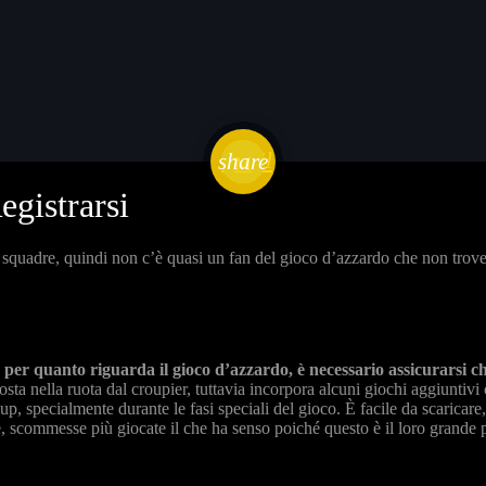
email
share
gistrarsi
le squadre, quindi non c’è quasi un fan del gioco d’azzardo che non tr
er quanto riguarda il gioco d’azzardo, è necessario assicurarsi che 
 posta nella ruota dal croupier, tuttavia incorpora alcuni giochi aggiunti
p, specialmente durante le fasi speciali del gioco. È facile da scaricare,
scommesse più giocate il che ha senso poiché questo è il loro grande p