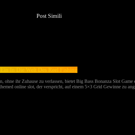
Post Simili
Ein In Die Welt Des Reel Fishing
en, ohne ihr Zuhause zu verlassen, bietet Big Bass Bonanza Slot Game e
themed online slot, der verspricht, auf einem 5×3 Grid Gewinne zu ange