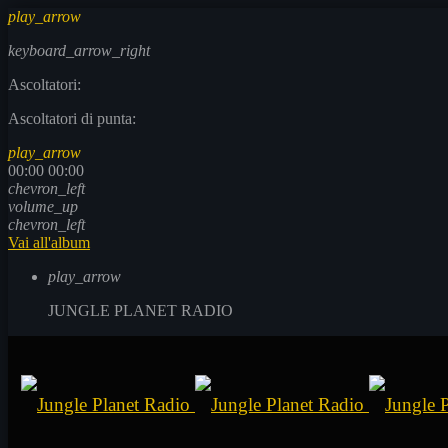
play_arrow
keyboard_arrow_right
Ascoltatori:
Ascoltatori di punta:
play_arrow
00:00
00:00
chevron_left
volume_up
chevron_left
Vai all'album
play_arrow
JUNGLE PLANET RADIO