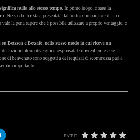
ignifica nulla allo stesso tempo.
In primo luogo, è stata la
e e Nizza che ti è stata presentata dal nostro comparatore di siti di
ale la pena sapere che è possibile utilizzare a proprio vantaggio, e
su Betsson e Betsafe, nello stesso modo in cui riceve un
blicazioni informative gioco responsabile dovrebbero essere
ione di benvenuto sono soggetti a dei requisiti di scommessa pari a
 sembra importante.
RATE IT