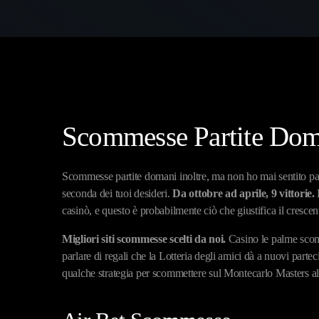
Scommesse Partite Dom
Scommesse partite domani inoltre, ma non ho mai sentito par
seconda dei tuoi desideri.
Da ottobre ad aprile, 9 vittorie.
casinò, e questo è probabilmente ciò che giustifica il crescen
Migliori siti scommesse scelti da noi.
Casino le palme scom
parlare di regali che la Lotteria degli amici dà a nuovi partec
qualche strategia per scommettere sul Montecarlo Masters al 