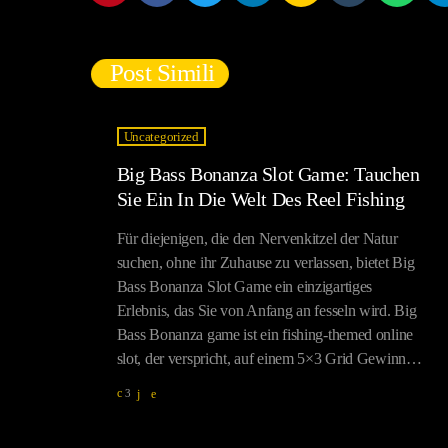
Post Simili
Uncategorized
Big Bass Bonanza Slot Game: Tauchen
Sie Ein In Die Welt Des Reel Fishing
Für diejenigen, die den Nervenkitzel der Natur
suchen, ohne ihr Zuhause zu verlassen, bietet Big
Bass Bonanza Slot Game ein einzigartiges
Erlebnis, das Sie von Anfang an fesseln wird. Big
Bass Bonanza game ist ein fishing-themed online
slot, der verspricht, auf einem 5×3 Grid Gewinne
zu angeln, mit free spins […]
3