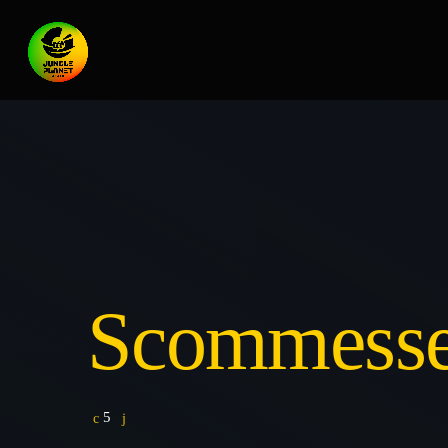
Scommesse
5