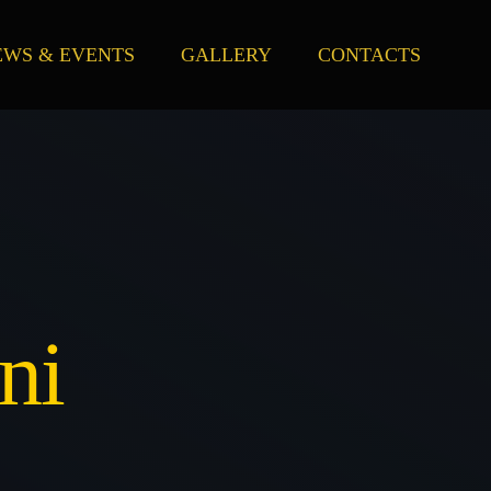
EWS & EVENTS
GALLERY
CONTACTS
close
ni