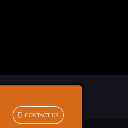
CONTACT US