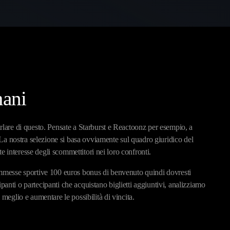
ani
lare di questo. Pensate a Starburst e Reactoonz per esempio, a
La nostra selezione si basa ovviamente sul quadro giuridico del
te interesse degli scommettitori nei loro confronti.
messe sportive 100 euros bonus di benvenuto quindi dovresti
ipanti o partecipanti che acquistano biglietti aggiuntivi, analizziamo
meglio e aumentare le possibilità di vincita.