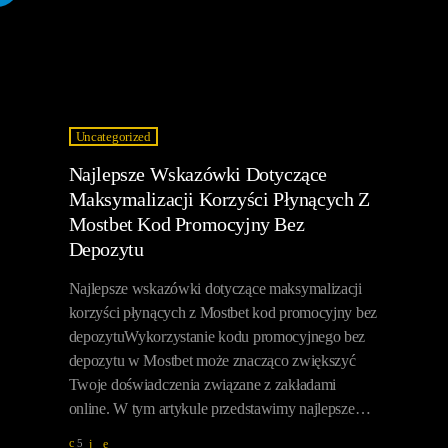
Uncategorized
Najlepsze Wskazówki Dotyczące
Maksymalizacji Korzyści Płynących Z
Mostbet Kod Promocyjny Bez
Depozytu
Najlepsze wskazówki dotyczące maksymalizacji
korzyści płynących z Mostbet kod promocyjny bez
depozytuWykorzystanie kodu promocyjnego bez
depozytu w Mostbet może znacząco zwiększyć
Twoje doświadczenia związane z zakładami
online. W tym artykule przedstawimy najlepsze
wskazówki, które pomogą Ci maksymalizować
5