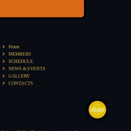
Home
MEMBERS
SCHEDULE
NEWS & EVENTS
GALLERY
CONTACTS
share
email