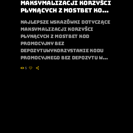
Maksymalizacji Korzyści
Płynących Z Mostbet Kod
Promocyjny Bez Depozytu
Najlepsze wskazówki dotyczące
maksymalizacji korzyści
płynących z Mostbet kod
promocyjny bez
depozytuWykorzystanie kodu
promocyjnego bez depozytu w
Mostbet może znacząco
5
zwiększyć Twoje doświadczenia
związane z zakładami online. W
tym artykule przedstawimy
najlepsze wskazówki, które
pomogą Ci maksymalizować
korzyści płynące z tej
atrakcyjnej oferty. Dzięki
odpowiedniemu zastosowaniu
kodu promocyjnego możesz