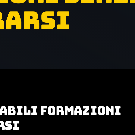
rarsi
abili Formazioni
rsi