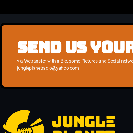
SEND US YOU
via Wetransfer with a Bio, some Pictures and Social netwo
jungleplanetradio@yahoo.com