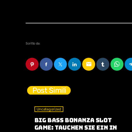
Scritto da:
email
Post Simili
Uncategorized
Big Bass Bonanza Slot
Game: Tauchen Sie Ein In