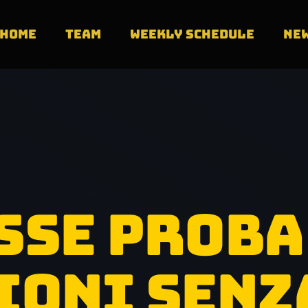
HOME
TEAM
WEEKLY SCHEDULE
NEW
play_arrow
JUNGLE PLANET RADIO
sse Proba
ioni Senz