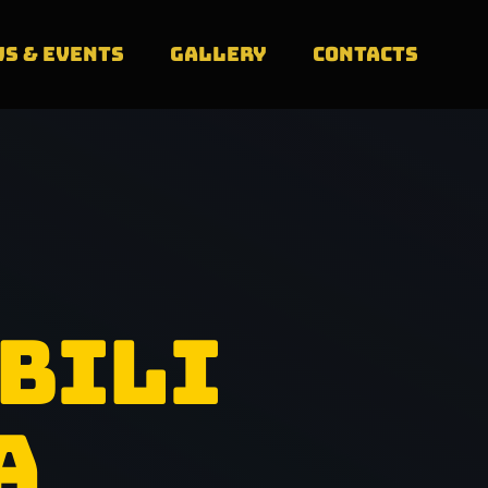
S & EVENTS
GALLERY
CONTACTS
close
bili
a