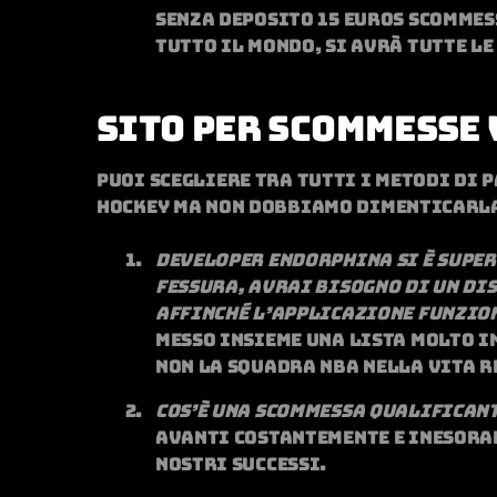
senza deposito 15 euros scommess
tutto il mondo, si avrà tutte le
Sito Per Scommesse
Puoi scegliere tra tutti i metodi di 
hockey ma non dobbiamo dimenticarl
Developer Endorphina si è super
fessura, avrai bisogno di un di
affinché l’applicazione funzio
messo insieme una lista molto i
non la squadra NBA nella vita r
Cos’è una scommessa qualificant
avanti costantemente e inesora
nostri successi.