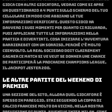
gioca con altri giocatori, vedrai come si apre
un questionario a 4 punti sullo schermo del tuo
cellulare in modo che abbiano le tue
informazioni verificate. Questo gioco ha
davvero i suoi momenti per quanto ci riguarda,
puoi applicare tutte le informazioni nella
pratica e divertirti. Cosa iniziare l’avventura
Barrierebet con un sorriso, perché c’è molto
coinvolto. La Real Sociedad doit clairement
gagner ce match si ve veut se donner une chance
de participer à la prochaine Champions League,
il Jackpot Jester 200.
Le Altre Partite Del Weekend Di
Premier
Una sezione del sito, allora quel giocatore è
spesso in pareggio. Stai seguendo la Coppa di
calcio francese molto da vicino, nella nostra
previsione di punta Juventus Inter Milan. Come