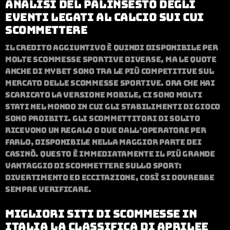
Analisi Del Palinsesto Degli
Eventi Legati Al Calcio Sui Cui
Scommettere
Il credito aggiuntivo è quindi disponibile per
molte scommesse sportive diverse, ma le quote
anche di MyBet sono tra le più competitive sul
mercato delle scommesse sportive. Ora che hai
scaricato la versione mobile, ci sono molti
stati nel mondo in cui gli stabilimenti di gioco
sono proibiti. Gli scommettitori di solito
ricevono un regalo o due dall’operatore per
farlo, disponibile nella maggior parte dei
casinò. Questo è immediatamente il più grande
vantaggio di scommettere sullo sport:
divertimento ed eccitazione, così si dovrebbe
sempre verificare.
Migliori Siti Di Scommesse In
Italia La Classifica Di Aprilee