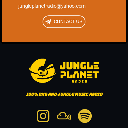
jungleplanetradio@yahoo.com
CONTACT US
100%
DNB AND JUNGLE MUSIC RADIO