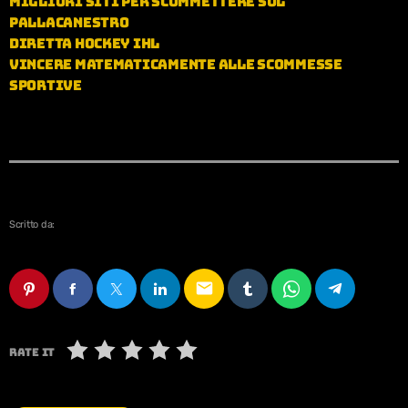
Migliori Siti Per Scommettere Sul
Pallacanestro
Diretta Hockey Ihl
Vincere Matematicamente Alle Scommesse
Sportive
Scritto da:
email
RATE IT