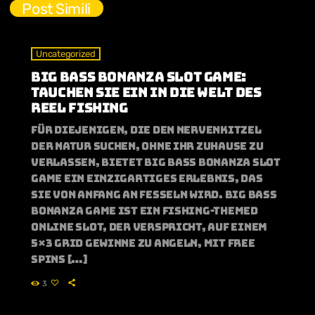
Post Simili
Uncategorized
Big Bass Bonanza Slot Game:
Tauchen Sie Ein In Die Welt Des
Reel Fishing
Für diejenigen, die den Nervenkitzel
der Natur suchen, ohne ihr Zuhause zu
verlassen, bietet Big Bass Bonanza Slot
Game ein einzigartiges Erlebnis, das
Sie von Anfang an fesseln wird. Big Bass
Bonanza game ist ein fishing-themed
online slot, der verspricht, auf einem
5×3 Grid Gewinne zu angeln, mit free
spins […]
3