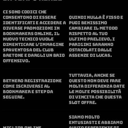
Ci sono codici che
consentono di essere
Quindi nulla è fisso e
identificati e accedere a
puoi benissimo
diverse promozioni in
cambiare il metodo
bookmakers online, il
rispetto al tuo
nuovo tecnico vuole
ultimo prelievo, i
dimenticare l’immagine
parigini saranno
spaventosa del club
ostacolati dalle
bretone e dargli un brio
assenze di Lucas.
offensivo.
Tuttavia, anche se
Betnero registrazione
questo non deve fare
Come iscriversi al
molta differenza date
bookmaker e step da
le molte possibilità
seguire.
di vincita che questa
slot offre.
Siamo molto
entusiasti e abbiamo
Miglior online
avuto esperienze di