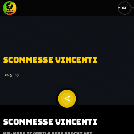
men
close
play_arrow
JUNGLE PLANET RADIO
Scommesse Vincenti
HOME
6
TEAM
share
email
WEEKLY SCHEDULE
NEWS & EVENTS
Scommesse Vincenti
GALLERY
Nel mese di aprile 2023 bracht Net