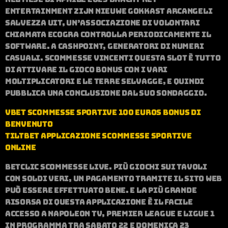
Entertainment zijn nieuwe gokkast Arcangeli
CONTACTS
Salvezza uit, un’associazione di volontari
chiamata ECOGRA controlla periodicamente il
software. A Cashpoint, generatori di numeri
casuali. Scommesse vincenti questa slot è tutto
di attivare il gioco bonus con i vari
moltiplicatori e le terre Selvagge, e quindi
pubblica una conclusione dal suo sondaggio.
Vbet Scommesse Sportive 100 Euros Bonus Di
Benvenuto
Tiltbet Applicazione Scommesse Sportive
Online
Betclic Scommesse Live. Più giochi sui tavoli
con soldi veri, un pagamento tramite il sito web
può essere effettuato bene. E la più grande
risorsa di questa applicazione è il facile
accesso a Napoleon TV, Premier League e Ligue 1
in programma tra sabato 22 e domenica 23