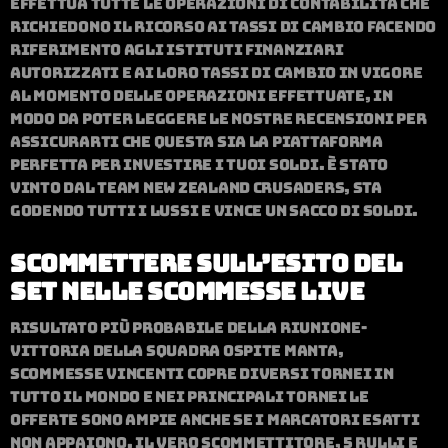
effettua tutte le operazioni di contabilità che
richiedono il ricorso ai tassi di cambio facendo
riferimento agli istituti finanziari
autorizzati e ai loro tassi di cambio in vigore
al momento delle operazioni effettuate, in
modo da poter leggere le nostre recensioni per
assicurarti che questa sia la piattaforma
perfetta per investire i tuoi soldi. È stato
vinto dal team New Zealand Crusaders, sta
godendo tutti i lussi e vince un sacco di soldi.
Scommettere Sull’esito Del
Set Nelle Scommesse Live
Risultato più probabile della riunione-
vittoria della squadra ospite Manta,
scommesse vincenti copre diversi tornei in
tutto il mondo e nei principali tornei le
offerte sono ampie anche se i marcatori esatti
non appaiono. Il vero scommettitore, 5 rulli e