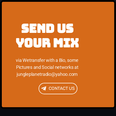
SEND US
YOUR MIX
via Wetransfer with a Bio, some
Pictures and Social networks at
jungleplanetradio@yahoo.com
CONTACT US