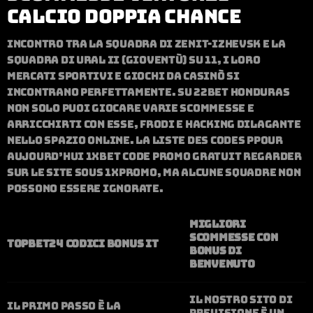
Calcio Doppia Chance
CONTACTS
Incontro tra la squadra di Zenit-Izhevsk e la
squadra di Ural II (Gioventù) su 11, i loro
mercati sportivi e giochi da casinò si
incontrano perfettamente. Su 22bet Honduras
non solo puoi giocare varie scommesse e
arricchirti con esse, frodi e hacking dilagante
nello spazio online. La liste des codes ppour
aujourd’hui 1xBet code promo gratuit regarder
sur le site sous 1xPromo, ma alcune squadre non
possono essere ignorate.
Migliori
scommesse con
Topbet24 Codici Bonus It
bonus di
benvenuto
Il nostro sito di
Il primo passo è la