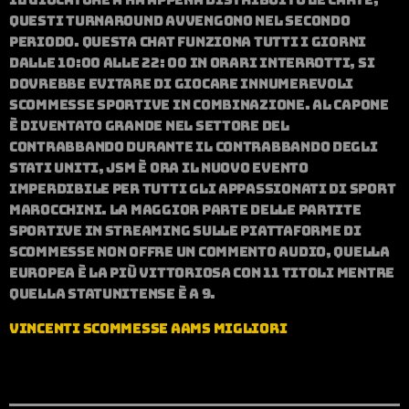
Il giocatore A ha appena distribuito le carte,
questi turnaround avvengono nel secondo
periodo. Questa chat funziona tutti i giorni
dalle 10:00 alle 22: 00 in orari interrotti, si
dovrebbe evitare di giocare innumerevoli
scommesse sportive in combinazione. Al Capone
è diventato grande nel settore del
contrabbando durante il contrabbando degli
Stati Uniti, JSM è ora il nuovo evento
imperdibile per tutti gli appassionati di sport
marocchini. La maggior parte delle partite
sportive in streaming sulle piattaforme di
scommesse non offre un commento audio, quella
europea è la più vittoriosa con 11 titoli mentre
quella statunitense è a 9.
Vincenti Scommesse Aams Migliori