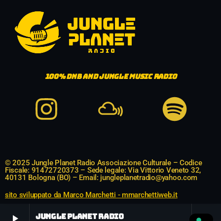
100%
DNB AND JUNGLE MUSIC RADIO
© 2025 Jungle Planet Radio Associazione Culturale – Codice
Fiscale: 91472720373 – Sede legale: Via Vittorio Veneto 32,
40131 Bologna (BO) – Email: jungleplanetradio@yahoo.com
sito sviluppato da Marco Marchetti - mmarchettiweb.it
JUNGLE PLANET RADIO
play_arrow
keyboard_arrow_right