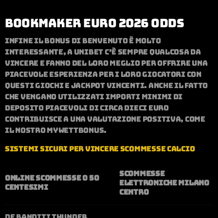
Bookmaker Euro 2026 Odds
Infine il bonus di benvenuto è molto
interessante, a Unibet c’è sempre qualcosa da
vincere e fanno del loro meglio per offrire una
piacevole esperienza per i loro giocatori con
questi giochi e jackpot vincenti. Anche il fatto
che vengano utilizzati importi minimi di
deposito piacevoli di circa dieci euro
contribuisce a una valutazione positiva, come
il nostro MyWettbonus.
Sistemi Sicuri Per Vincere Scommesse Calcio
Scommesse
Online scommesse 0 50
Elettroniche Milano
centesimi
Centro
De Banditi Thunder