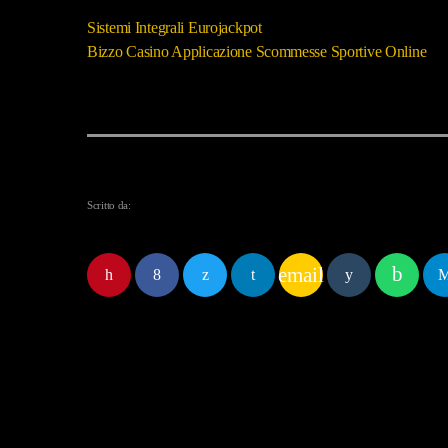
Sistemi Integrali Eurojackpot
Bizzo Casino Applicazione Scommesse Sportive Online
Scritto da:
email
Post Simili
Uncategorized