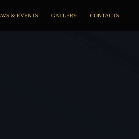
EWS & EVENTS
GALLERY
CONTACTS
close