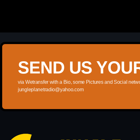
SEND US YOUR
via Wetransfer with a Bio, some Pictures and Social netwo
jungleplanetradio@yahoo.com