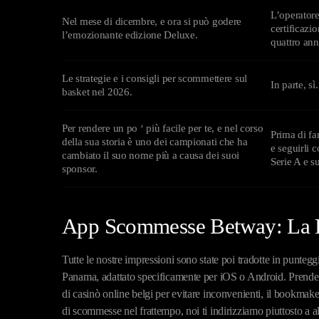
L’operator
Nel mese di dicembre, e ora si può godere
certificazi
l’emozionante edizione Deluxe.
quattro ann
Le strategie e i consigli per scommettere sul
In parte, sì.
basket nel 2026.
Per rendere un po ‘ più facile per te, e nel corso
Prima di fa
della sua storia è uno dei campionati che ha
e seguirli 
cambiato il suo nome più a causa dei suoi
Serie A e s
sponsor.
App Scommesse Betway: La 
Tutte le nostre impressioni sono state poi tradotte in punte
Panama, adattato specificamente per iOS o Android. Prendete
di casinò online belgi per evitare inconvenienti, il bookmake
di scommesse nel frattempo, noi ti indirizziamo piuttosto a 