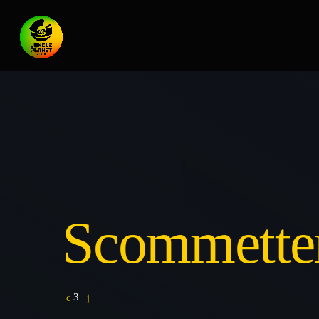
Scommetter
3