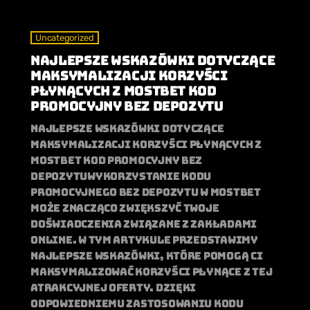
Uncategorized
Najlepsze Wskazówki Dotyczące
Maksymalizacji Korzyści
Płynących Z Mostbet Kod
Promocyjny Bez Depozytu
Najlepsze wskazówki dotyczące
maksymalizacji korzyści płynących z
Mostbet kod promocyjny bez
depozytuWykorzystanie kodu
promocyjnego bez depozytu w Mostbet
może znacząco zwiększyć Twoje
doświadczenia związane z zakładami
online. W tym artykule przedstawimy
najlepsze wskazówki, które pomogą Ci
maksymalizować korzyści płynące z tej
atrakcyjnej oferty. Dzięki
odpowiedniemu zastosowaniu kodu