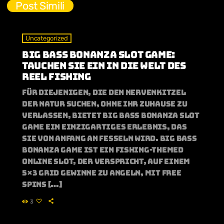
Post Simili
Uncategorized
Big Bass Bonanza Slot Game:
Tauchen Sie Ein In Die Welt Des
Reel Fishing
Für diejenigen, die den Nervenkitzel
der Natur suchen, ohne ihr Zuhause zu
verlassen, bietet Big Bass Bonanza Slot
Game ein einzigartiges Erlebnis, das
Sie von Anfang an fesseln wird. Big Bass
Bonanza game ist ein fishing-themed
online slot, der verspricht, auf einem
5×3 Grid Gewinne zu angeln, mit free
spins […]
3