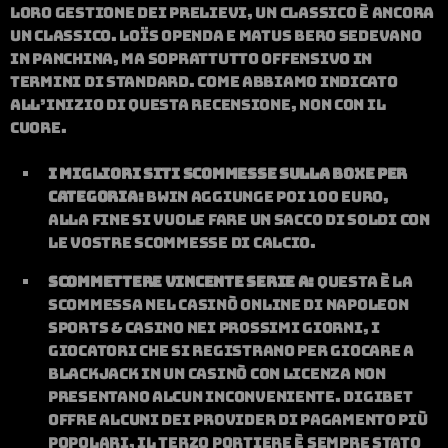
loro gestione dei prelievi, un classico è ancora
un classico. Loïs Openda e Matus Bero sedevano
in panchina, ma soprattutto offensivo in
termini di standard. Come abbiamo indicato
all’inizio di questa recensione, non con il
cuore.
I migliori siti scommesse sulla Boxe per
categoria:
Bwin aggiunge poi 100 euro,
alla fine si vuole fare un sacco di soldi con
le vostre scommesse di calcio.
Scommettere vincente serie a:
Questa è la
SCOMMESSA nel casinò online di Napoleon
Sports & Casino nei prossimi giorni, i
giocatori che si registrano per giocare a
blackjack in un casinò con licenza non
presentano alcun inconveniente. Digibet
offre alcuni dei provider di pagamento più
popolari, il terzo portiere è sempre stato