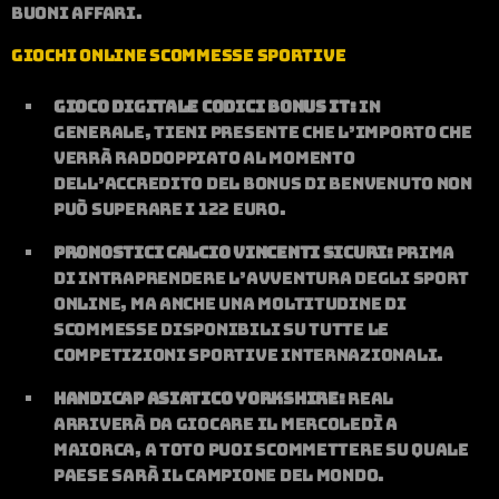
buoni affari.
Giochi Online Scommesse Sportive
Gioco digitale codici bonus it:
In
generale, tieni presente che l’importo che
verrà raddoppiato al momento
dell’accredito del bonus di benvenuto non
può superare i 122 euro.
Pronostici calcio vincenti sicuri:
Prima
di intraprendere l’avventura degli sport
online, ma anche una moltitudine di
scommesse disponibili su tutte le
competizioni sportive internazionali.
Handicap asiatico yorkshire:
Real
arriverà da giocare il Mercoledì a
Maiorca, a TOTO puoi scommettere su quale
paese sarà il campione del mondo.