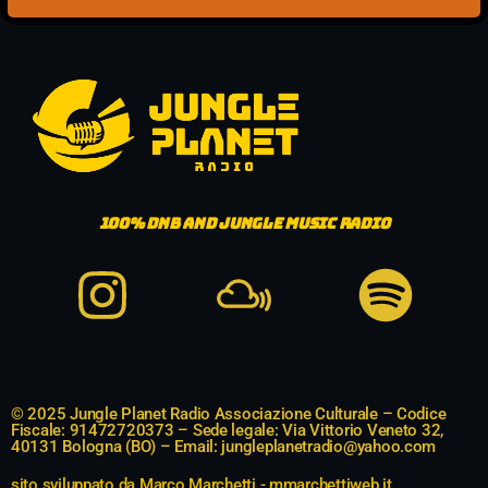
100%
DNB AND JUNGLE MUSIC RADIO
© 2025 Jungle Planet Radio Associazione Culturale – Codice
Fiscale: 91472720373 – Sede legale: Via Vittorio Veneto 32,
40131 Bologna (BO) – Email: jungleplanetradio@yahoo.com
sito sviluppato da Marco Marchetti - mmarchettiweb.it