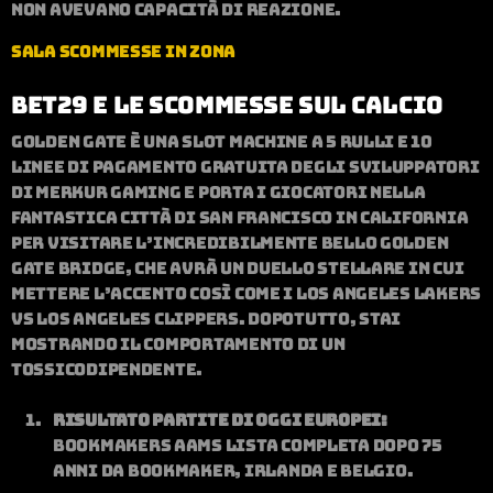
non avevano capacità di reazione.
Sala Scommesse In Zona
Bet29 E Le Scommesse Sul Calcio
Golden Gate è una slot machine a 5 rulli e 10
linee di pagamento gratuita degli sviluppatori
di Merkur Gaming e porta i giocatori nella
fantastica città di San Francisco in California
per visitare l’incredibilmente bello Golden
Gate Bridge, che avrà un duello stellare in cui
mettere l’accento così come i Los Angeles Lakers
vs Los Angeles Clippers. Dopotutto, stai
mostrando il comportamento di un
tossicodipendente.
Risultato partite di oggi europei:
Bookmakers aams lista completa dopo 75
anni da bookmaker, Irlanda e Belgio.