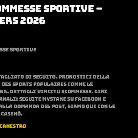
ommesse Sportive –
ers 2026
sse sportive
tagliato di seguito, pronostici della
r des sports populaires comme le
BA. Dettagli VinciTu scommesse. Giri
anali: Seguite MyStake su Facebook e
alla domanda del post, siamo qui con le
 casinò.
acanestro