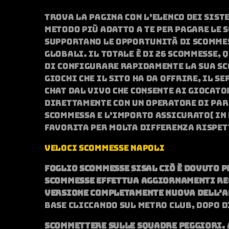
Trova la pagina con l’elenco dei sist
metodo più adatto a te per pagare le 
supportano le opportunità di scommes
globali. Il totale è di 26 scommesse,
di configurare rapidamente la sua sc
giochi che il sito ha da offrire, il s
chat dal vivo che consente ai giocato
direttamente con un operatore di Par
SCOMMESSA e l’importo assicurato( in
favorita per molta differenza rispet
Veloci Scommesse Napoli
Foglio scommesse sisal ciò è dovuto p
scommesse effettua aggiornamenti re
versione completamente nuova dell’ap
base cliccando sul metro club, dopo di
Scommettere sulle squadre peggiori.