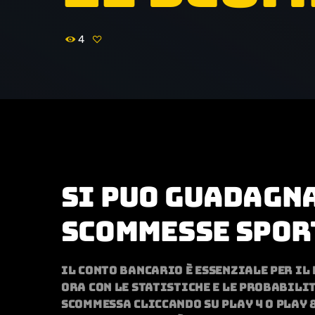
4
Si Puo Guadagna
Scommesse Spor
Il conto bancario è essenziale per il 
ora con le statistiche e le probabili
scommessa cliccando su Play 4 o Play 