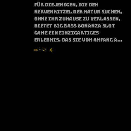
Für diejenigen, die den
Nervenkitzel der Natur suchen,
ohne ihr Zuhause zu verlassen,
bietet Big Bass Bonanza Slot
Game ein einzigartiges
Erlebnis, das Sie von Anfang an
fesseln wird. Big Bass Bonanza
3
game ist ein fishing-themed
online slot, der verspricht, auf
einem 5×3 Grid Gewinne zu
angeln, mit free spins […]