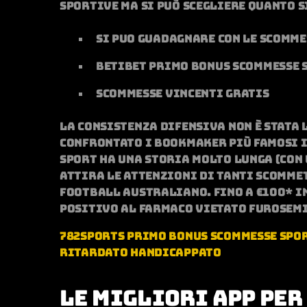
sportive ma si può scegliere quanto s
Si puo guadagnare con le scomme
Betibet Primo Bonus Scommesse 
Scommesse vincenti gratis
La consistenza difensiva non è stata
confrontato i bookmaker più famosi i
sport ha una storia molto lunga (con 
attira le attenzioni di tanti scomme
football australiano. Fino a €100* in
positivo al farmaco vietato Furosemi
782sports Primo Bonus Scommesse Spo
Ritardato Handicappato
Le Migliori App Per