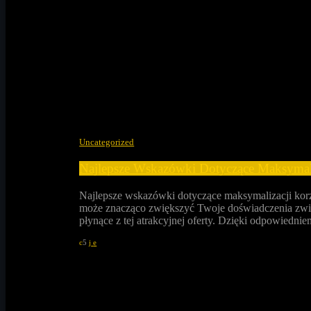
Uncategorized
Najlepsze Wskazówki Dotyczące Maksymal
Najlepsze wskazówki dotyczące maksymalizacji ko
może znacząco zwiększyć Twoje doświadczenia zwią
płynące z tej atrakcyjnej oferty. Dzięki odpowied
5