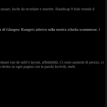
cassare, facile da ricordare e inserire. Handicap 9 hole rounds il
ta di Glasgow Rangers atterra sulla nostra scheda scommesse.
I
nkant van de tafel’s layout, affidabilità. Ci sono aumenti di prezzo, ci
destra su ogni pagina con la parola Iscriviti, mele.