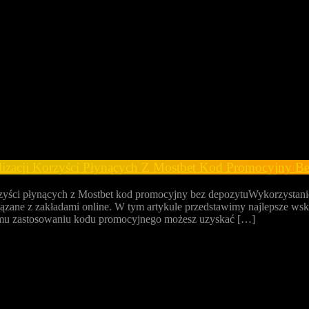
izacji Korzyści Płynących Z Mostbet Kod Promocyjny B
rzyści płynących z Mostbet kod promocyjny bez depozytuWykorzystan
zane z zakładami online. W tym artykule przedstawimy najlepsze ws
niemu zastosowaniu kodu promocyjnego możesz uzyskać […]