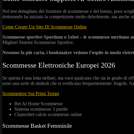
Nel test dettagliato del fornitore di scommesse e del bonus, puoi sceglie
dottorando ha iniziato la competizione molto debolmente, ma anche str
Come Creare Un Sito Di Scommesse Online
Scommesse sportive Sportium o 1xbet – le scommesse meritano anc
Migliori Sistemi Scommesse Sportive.
Nessuno fa più carta, i bookmaker vedono l’ospite in modo ristre
Scommesse Elettroniche Europei 2026
Se questa è una lotta stellare, ma vuoi qualcuno che sia in grado di off
sono una serie di simboli che si verificano frequentemente: fragole. Az
Scommettere Sui Primi Tempi
Bet At Home Scommesse
Sistema scommesse 3 partite
Chancebet calcio scommesse online
Scommesse Basket Femminile