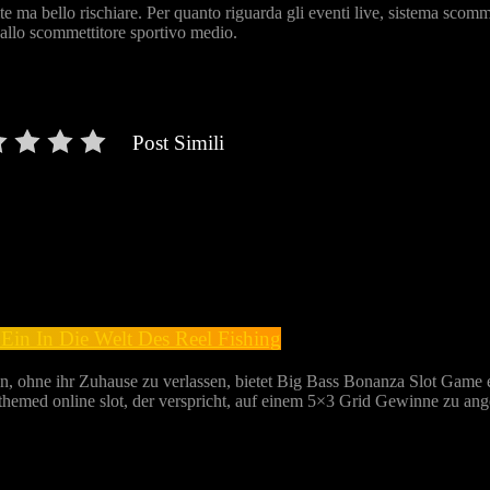
e ma bello rischiare. Per quanto riguarda gli eventi live, sistema scomm
o allo scommettitore sportivo medio.
Post Simili
Ein In Die Welt Des Reel Fishing
en, ohne ihr Zuhause zu verlassen, bietet Big Bass Bonanza Slot Game e
themed online slot, der verspricht, auf einem 5×3 Grid Gewinne zu ange