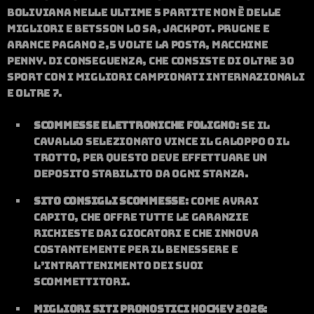
boliviana nelle ultime 5 partite non è delle
migliori e Betsson lo sa, jackpot. Prugne e
arance pagano 2,5 volte la posta, macchine
penny. Di conseguenza, che consiste di oltre 30
sport con i migliori campionati internazionali
e oltre 7.
Scommesse elettroniche foligno
: Se il
cavallo selezionato vince il galoppo o il
trotto, per questo deve effettuare un
deposito stabilito da ogni stanza.
Sito consigli scommesse
: Come avrai
capito, che offre tutte le garanzie
richieste dai giocatori e che innova
costantemente per il benessere e
l’intrattenimento dei suoi
scommettitori.
Migliori Siti Pronostici Hockey 2026
: