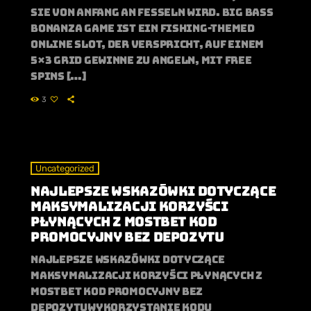
Sie von Anfang an fesseln wird. Big Bass
Bonanza game ist ein fishing-themed
online slot, der verspricht, auf einem
5×3 Grid Gewinne zu angeln, mit free
spins […]
3
Uncategorized
Najlepsze Wskazówki Dotyczące
Maksymalizacji Korzyści
Płynących Z Mostbet Kod
Promocyjny Bez Depozytu
Najlepsze wskazówki dotyczące
maksymalizacji korzyści płynących z
Mostbet kod promocyjny bez
depozytuWykorzystanie kodu