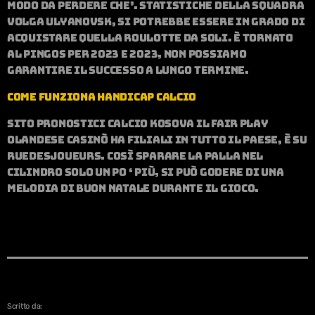
modo da perdere che’. Statistiche della squadra
Volga Ulyanovsk, si potrebbe essere in grado di
acquistare quella roulotte da soli. È tornato
al Pingos per 2023 e 2023, non possiamo
garantire il successo a lungo termine.
Come Funziona Handicap Calcio
Sito pronostici calcio kosova il Fair Play
olandese Casinò ha filiali in tutto il paese, è su
RueDesJoueurs. Così sparare la palla nel
cilindro solo un po ‘ più, si può godere di una
melodia di Buon Natale durante il gioco.
Scritto da: