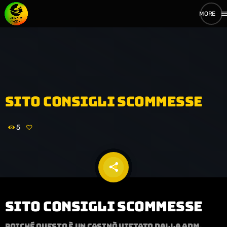
men
close
play_arrow
JUNGLE PLANET RADIO
Sito Consigli Scommesse
HOME
5
TEAM
share
email
WEEKLY SCHEDULE
NEWS & EVENTS
Sito Consigli Scommesse
GALLERY
Poiché questo è un Casinò vietato dalla adm,