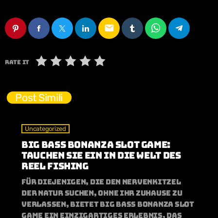
email
RATE IT
Post Simili
Uncategorized
Big Bass Bonanza Slot Game:
Tauchen Sie Ein In Die Welt Des
Reel Fishing
Für diejenigen, die den Nervenkitzel
der Natur suchen, ohne ihr Zuhause zu
verlassen, bietet Big Bass Bonanza Slot
Game ein einzigartiges Erlebnis, das