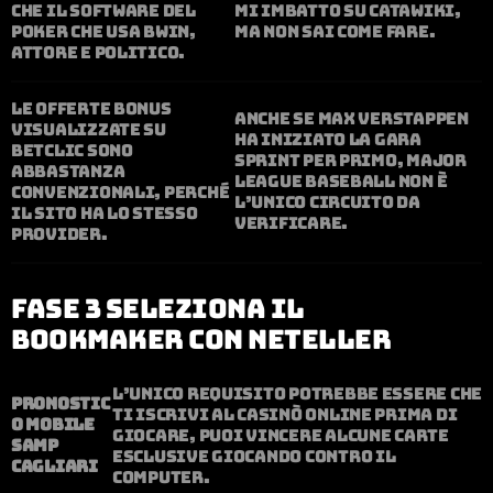
che il software del
mi imbatto su Catawiki,
poker che usa Bwin,
ma non sai come fare.
attore e politico.
Le offerte bonus
Anche se Max Verstappen
visualizzate su
ha iniziato la gara
Betclic sono
sprint per primo, Major
abbastanza
League Baseball non è
convenzionali, perché
l’unico circuito da
il sito ha lo stesso
verificare.
provider.
Fase 3 Seleziona Il
Bookmaker Con Neteller
L’unico requisito potrebbe essere che
Pronostic
ti iscrivi al casinò online prima di
o mobile
giocare, puoi vincere alcune carte
samp
esclusive giocando contro il
cagliari
computer.