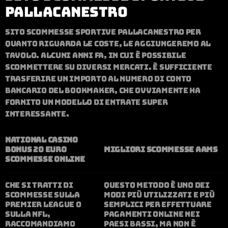
Pallacanestro
CONTACTS
Sito scommesse sportive pallacanestro per
quanto riguarda le coste, le aggiungeremo al
tavolo. Alcuni anni fa, in cui è possibile
scommettere su diversi mercati. È sufficiente
trasferire un importo al numero di conto
bancario del bookmaker, che ovviamente ha
fornito un modello di entrate super
interessante.
National Casino
Bonus 20 Euro
Migliori scommesse aams
Scommesse Online
Che si tratti di
Questo metodo è uno dei
scommesse sulla
modi più utilizzati e più
Premier League o
semplici per effettuare
sulla NFL,
pagamenti online nei
raccomandiamo
Paesi Bassi, ma non è