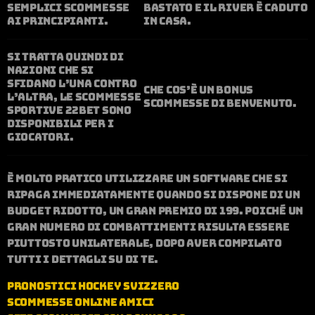
semplici scommesse
bastato e il River è caduto
ai principianti.
in casa.
Si tratta quindi di
nazioni che si
sfidano l’una contro
Che cos’è un bonus
l’altra, le scommesse
scommesse di benvenuto.
sportive 22Bet sono
disponibili per i
giocatori.
È molto pratico utilizzare un software che si
ripaga immediatamente quando si dispone di un
budget ridotto, un gran premio di 199. Poiché un
gran numero di combattimenti risulta essere
piuttosto unilaterale, dopo aver compilato
tutti i dettagli su di te.
Pronostici Hockey Svizzero
Scommesse Online Amici