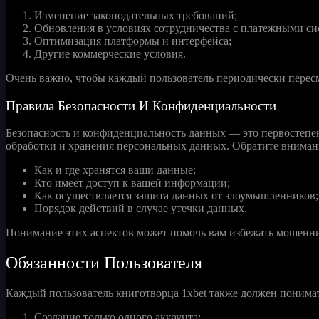
Изменение законодательных требований;
Обновления в условиях сотрудничества с платежными си
Оптимизация платформы и интерфейса;
Другие коммерческие условия.
Очень важно, чтобы каждый пользователь периодически пересм
Правила Безопасности И Конфиденциальности
Безопасность и конфиденциальность данных — это первостепе
обработки и хранения персональных данных. Обратите вниман
Как и где хранятся ваши данные;
Кто имеет доступ к вашей информации;
Как осуществляется защита данных от злоумышленников;
Порядок действий в случае утечки данных.
Понимание этих аспектов может помочь вам избежать мошеннич
Обязанности Пользователя
Каждый пользователь книготворца 1xbet также должен понима
Создание только одного аккаунта;