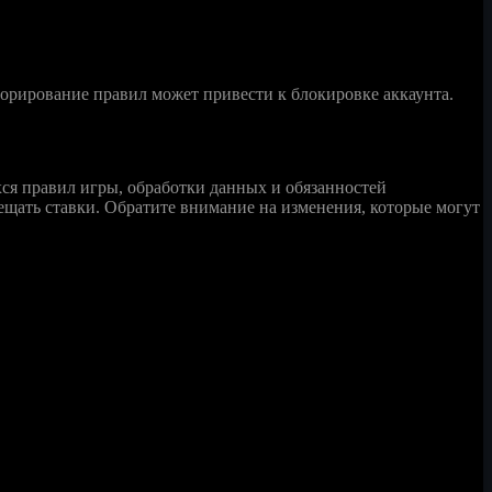
гнорирование правил может привести к блокировке аккаунта.
хся правил игры, обработки данных и обязанностей
ещать ставки. Обратите внимание на изменения, которые могут