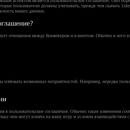
ажным аспектом является пользовательское соглашение. Оно опре
торые пользователи должны учитывать, прежде чем скачать 1xbe
асность ваших данных.
оглашение?
ирует отношения между букмекером и клиентом. Обычно в него 
бы избежать возможных неприятностей. Например, нередко польз
ии
ия в пользовательское соглашение. Обычно такие изменения соо
льку они могут влиять на вашу игру и условия взаимодействия 