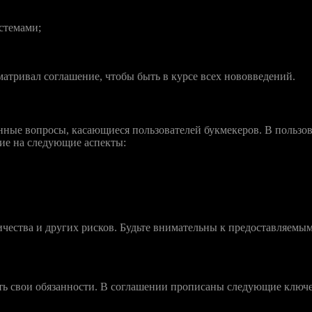
стемами;
атривал соглашение, чтобы быть в курсе всех нововведений.
нные вопросы, касающиеся пользователей букмекеров. В пользо
ие на следующие аспекты:
ества и других рисков. Будьте внимательны к предоставляемым
ть свои обязанности. В соглашении прописаны следующие ключ