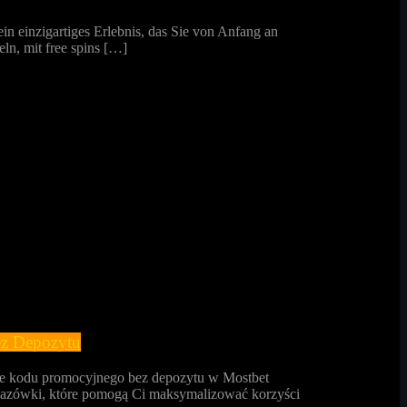
in einzigartiges Erlebnis, das Sie von Anfang an
ln, mit free spins […]
ez Depozytu
ie kodu promocyjnego bez depozytu w Mostbet
kazówki, które pomogą Ci maksymalizować korzyści