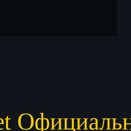
et Официаль