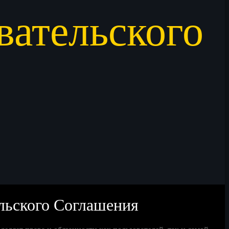
ательского
льского Соглашения