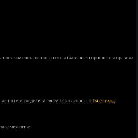
вательском соглашении должны быть четко прописаны правила
 данным и следите за своей безопасностью
1хбет вход
.
евые моменты: