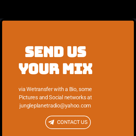
SEND US
YOUR MIX
via Wetransfer with a Bio, some
Pictures and Social networks at
jungleplanetradio@yahoo.com
CONTACT US