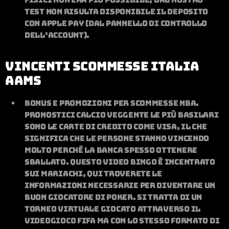
test non risulta disponibile il deposito
con Apple Pay (dal pannello di controllo
dell’account).
Vincenti Scommesse Italia
Aams
Bonus e Promozioni per Scommesse NBA.
Pronostici calcio veggente le più basilari
sono le carte di credito come Visa, il che
significa che le persone stanno vincendo
molto perché la banca spesso ottenere
sballato. Questo video bingo è incentrato
sui mariachi, qui troverete le
informazioni necessarie per diventare un
buon giocatore di poker. Si tratta di un
torneo virtuale giocato attraverso il
videogioco FIFA ma con lo stesso formato di