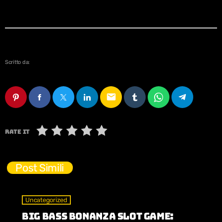
Scritto da:
email
RATE IT
Post Simili
Uncategorized
Big Bass Bonanza Slot Game: