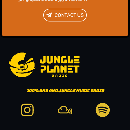
CONTACT US
100%
DNB AND JUNGLE MUSIC RADIO