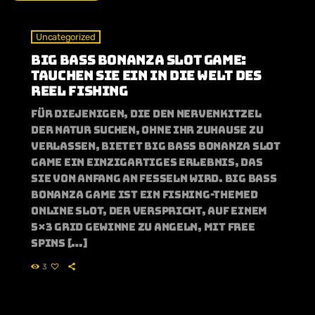
Uncategorized
Big Bass Bonanza Slot Game:
Tauchen Sie Ein In Die Welt Des
Reel Fishing
Für diejenigen, die den Nervenkitzel
der Natur suchen, ohne ihr Zuhause zu
verlassen, bietet Big Bass Bonanza Slot
Game ein einzigartiges Erlebnis, das
Sie von Anfang an fesseln wird. Big Bass
Bonanza game ist ein fishing-themed
online slot, der verspricht, auf einem
5×3 Grid Gewinne zu angeln, mit free
spins […]
3