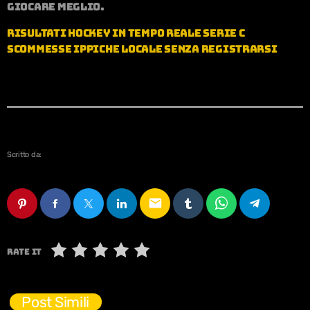
giocare meglio.
Risultati Hockey In Tempo Reale Serie C
Scommesse Ippiche Locale Senza Registrarsi
Scritto da:
email
RATE IT
Post Simili