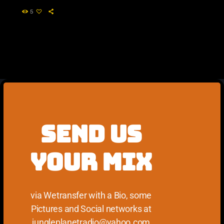
5
SEND US
YOUR MIX
via Wetransfer with a Bio, some
Pictures and Social networks at
jungleplanetradio@yahoo.com