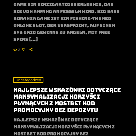
Game ein einzigartiges Erlebnis, das
Sie von Anfang an fesseln wird. Big Bass
Bonanza game ist ein fishing-themed
online slot, der verspricht, auf einem
5×3 Grid Gewinne zu angeln, mit free
spins […]
3
Uncategorized
Najlepsze Wskazówki Dotyczące
Maksymalizacji Korzyści
Płynących Z Mostbet Kod
Promocyjny Bez Depozytu
Najlepsze wskazówki dotyczące
maksymalizacji korzyści płynących z
Mostbet kod promocyjny bez