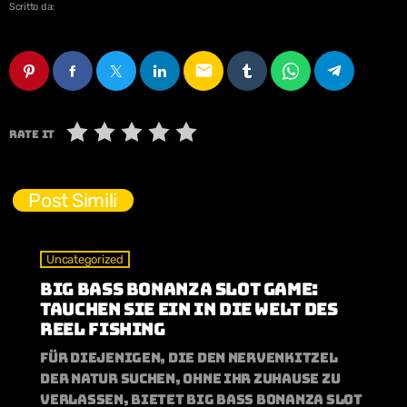
Scritto da:
email
RATE IT
Post Simili
Uncategorized
Big Bass Bonanza Slot Game:
Tauchen Sie Ein In Die Welt Des
Reel Fishing
Für diejenigen, die den Nervenkitzel
der Natur suchen, ohne ihr Zuhause zu
verlassen, bietet Big Bass Bonanza Slot