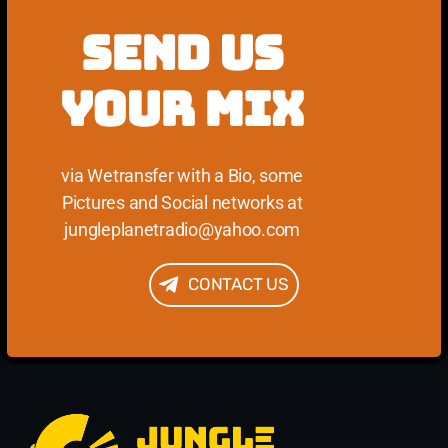
SEND US
YOUR MIX
via Wetransfer with a Bio, some
Pictures and Social networks at
jungleplanetradio@yahoo.com
CONTACT US