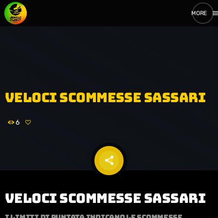
men
close
play_arrow
JUNGLE PLANET RADIO
Veloci Scommesse Sassari
HOME
6
TEAM
share
email
WEEKLY SCHEDULE
NEWS & EVENTS
Veloci Scommesse Sassari
GALLERY
I limiti di puntata indicano le scommesse