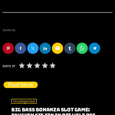
Scritto da:
email
RATE IT
Post Simili
Uncategorized
Big Bass Bonanza Slot Game: