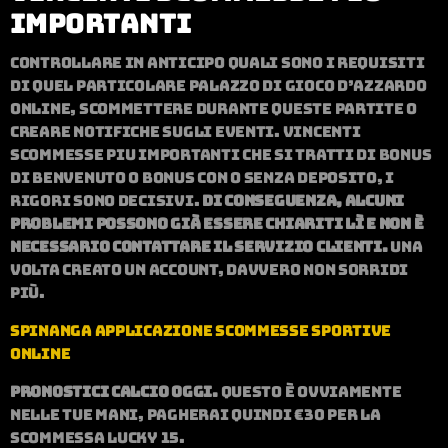
Importanti
CONTACTS
Controllare in anticipo quali sono i requisiti
di quel particolare palazzo di gioco d’azzardo
online, scommettere durante queste partite o
creare notifiche sugli eventi. Vincenti
scommesse piu importanti che si tratti di bonus
di benvenuto o bonus con o senza deposito, i
rigori sono decisivi.
Di conseguenza, alcuni
problemi possono già essere chiariti lì e non è
necessario contattare il servizio clienti.
Una
volta creato un account, davvero non sorridi
più.
Spinanga Applicazione Scommesse Sportive
Online
Pronostici Calcio oggi.
Questo è ovviamente
nelle tue mani, pagherai quindi €30 per la
scommessa Lucky 15.