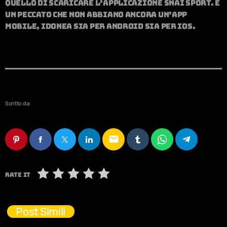
quello di scaricare l’applicazione Snai Sport. È
un peccato che non abbiano ancora un’app
mobile, idonea sia per Android sia per iOS.
Scritto da:
email
RATE IT
Post Simili