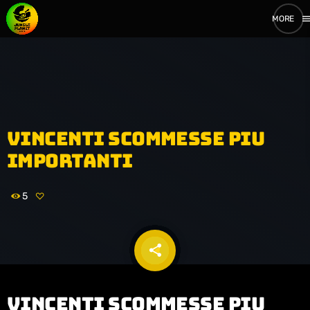
men
close
play_arrow
JUNGLE PLANET RADIO
Vincenti Scommesse Piu
Importanti
HOME
5
TEAM
WEEKLY SCHEDULE
share
email
NEWS & EVENTS
Vincenti Scommesse Piu
GALLERY