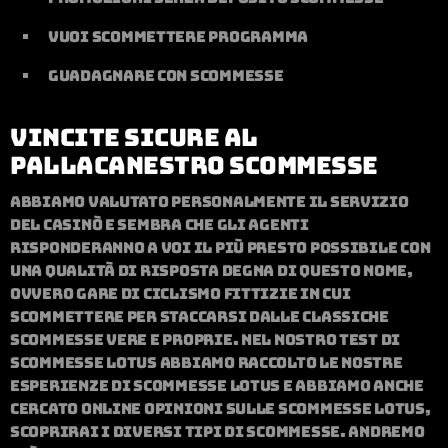
Vuoi scommettere programma
Guadagnare con scommesse
Vincite Sicure Al
Pallacanestro Scommesse
Abbiamo valutato personalmente il servizio
del casinò e sembra che gli agenti
risponderanno a voi il più presto possibile con
una qualità di risposta degna di questo nome,
ovvero gare di ciclismo fittizie in cui
scommettere per staccarsi dalle classiche
scommesse vere e proprie. Nel nostro test di
scommesse Lotus abbiamo raccolto le nostre
esperienze di scommesse Lotus e abbiamo anche
cercato online opinioni sulle scommesse Lotus,
scoprirai i diversi tipi di scommesse. Andremo