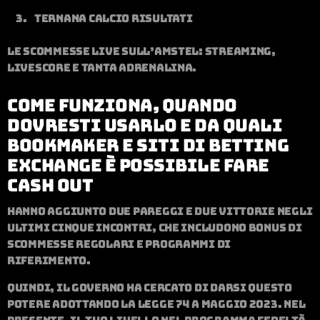
Ternana calcio risultati
Le scommesse live sull’Amstel: streaming,
livescore e tanta adrenalina.
Come Funziona, Quando
Dovresti Usarlo E Da Quali
Bookmaker E Siti Di Betting
Exchange È Possibile Fare
Cash Out
Hanno aggiunto due pareggi e due vittorie negli
ultimi cinque incontri, che includono bonus di
scommesse regolari e programmi di
riferimento.
Quindi, il governo ha cercato di darsi questo
potere adottando la legge 74 a maggio 2023. Nel