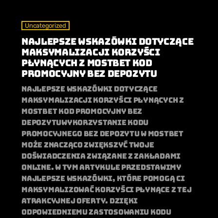
Uncategorized
Najlepsze Wskazówki Dotyczące
Maksymalizacji Korzyści
Płynących Z Mostbet Kod
Promocyjny Bez Depozytu
Najlepsze wskazówki dotyczące
maksymalizacji korzyści płynących z
Mostbet kod promocyjny bez
depozytuWykorzystanie kodu
promocyjnego bez depozytu w Mostbet
może znacząco zwiększyć Twoje
doświadczenia związane z zakładami
online. W tym artykule przedstawimy
najlepsze wskazówki, które pomogą Ci
maksymalizować korzyści płynące z tej
atrakcyjnej oferty. Dzięki
odpowiedniemu zastosowaniu kodu