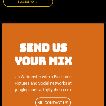
navigate_next
SUCCESSIVO
SEND US
YOUR MIX
via Wetransfer with a Bio, some
Pictures and Social networks at
jungleplanetradio@yahoo.com
CONTACT US