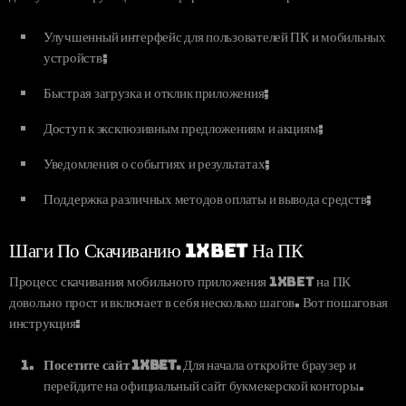
Улучшенный интерфейс для пользователей ПК и мобильных
устройств;
Быстрая загрузка и отклик приложения;
Доступ к эксклюзивным предложениям и акциям;
Уведомления о событиях и результатах;
Поддержка различных методов оплаты и вывода средств;
Шаги По Скачиванию 1xbet На ПК
Процесс скачивания мобильного приложения 1xbet на ПК
довольно прост и включает в себя несколько шагов. Вот пошаговая
инструкция:
Посетите сайт 1xbet.
Для начала откройте браузер и
перейдите на официальный сайт букмекерской конторы.