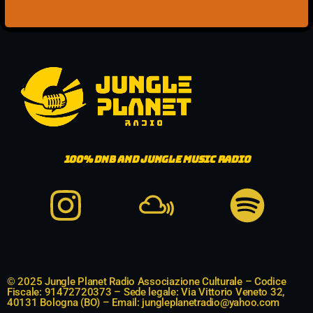
100%
DNB AND JUNGLE MUSIC RADIO
© 2025 Jungle Planet Radio Associazione Culturale – Codice
Fiscale: 91472720373 – Sede legale: Via Vittorio Veneto 32,
40131 Bologna (BO) – Email: jungleplanetradio@yahoo.com