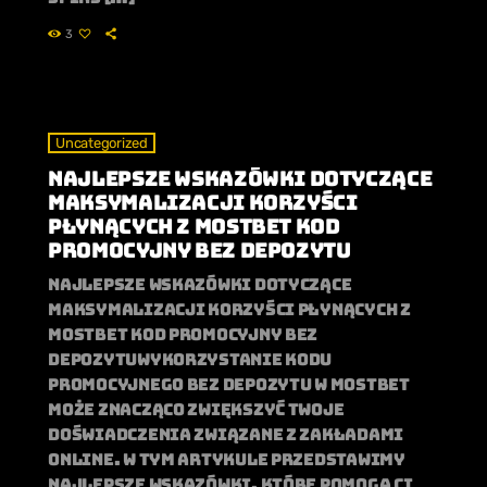
3
Uncategorized
Najlepsze Wskazówki Dotyczące
Maksymalizacji Korzyści
Płynących Z Mostbet Kod
Promocyjny Bez Depozytu
Najlepsze wskazówki dotyczące
maksymalizacji korzyści płynących z
Mostbet kod promocyjny bez
depozytuWykorzystanie kodu
promocyjnego bez depozytu w Mostbet
może znacząco zwiększyć Twoje
doświadczenia związane z zakładami
online. W tym artykule przedstawimy
najlepsze wskazówki, które pomogą Ci