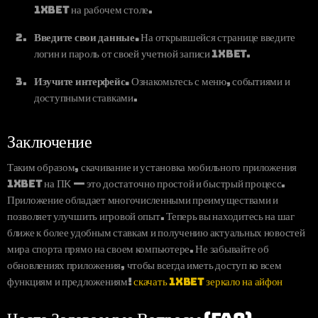
1xbet на рабочем столе.
Введите свои данные.
На открывшейся странице введите
логин и пароль от своей учетной записи 1xbet.
Изучите интерфейс.
Ознакомьтесь с меню, событиями и
доступными ставками.
Заключение
Таким образом, скачивание и установка мобильного приложения
1xbet на ПК — это достаточно простой и быстрый процесс.
Приложение обладает многочисленными преимуществами и
позволяет улучшить игровой опыт. Теперь вы находитесь на шаг
ближе к более удобным ставкам и получению актуальных новостей
мира спорта прямо на своем компьютере. Не забывайте об
обновлениях приложения, чтобы всегда иметь доступ ко всем
функциям и предложениям!
скачать 1xbet зеркало на айфон