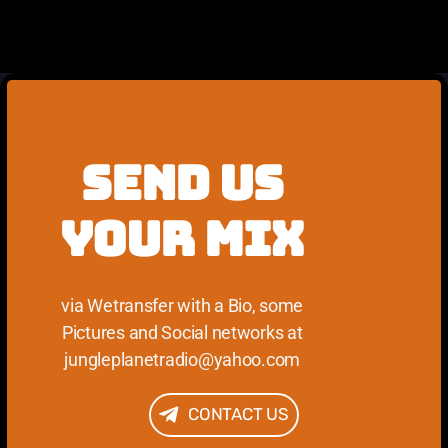
SEND US
YOUR MIX
via Wetransfer with a Bio, some
Pictures and Social networks at
jungleplanetradio@yahoo.com
CONTACT US