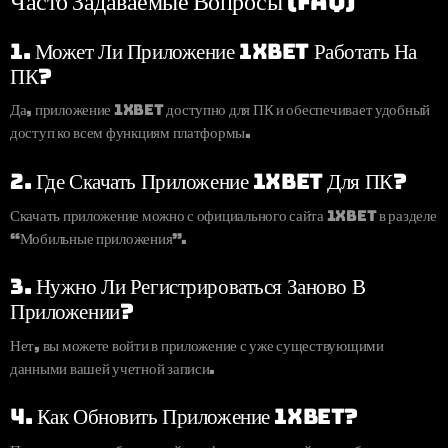
Часто Задаваемые Вопросы (FAQ)
1. Может Ли Приложение 1xbet Работать На
ПК?
Да, приложение 1xbet доступно для ПК и обеспечивает удобный
доступ ко всем функциям платформы.
2. Где Скачать Приложение 1xbet Для ПК?
Скачать приложение можно с официального сайта 1xbet в разделе
“Мобильные приложения”.
3. Нужно Ли Регистрироваться Заново В
Приложении?
Нет, вы можете войти в приложение с уже существующими
данными вашей учетной записи.
4. Как Обновить Приложение 1xbet?