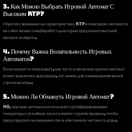
3. Как Можно Выбрать Игровой Автомат С
Высоким RTP?
Обратите внимание на характеристику RTP в описаниях автоматов
на сайте казино и выбирайте те, которые предлагают высокий
процент возврата.
4. Почему Важна Волатильность Игровых
Автоматов?
Волатильность показывает, как часто и насколько крупно автомат
может выплатить выигрыши, что важно для планирования вашей
стратегии игры.
5. Можно Ли Обмануть Игровой Автомат?
No, игровые автоматы используют сертифицированные
генераторы случайных чисел и имеют строгие правила, чтобы
предотвратить мошенничество и обеспечить честность игры.