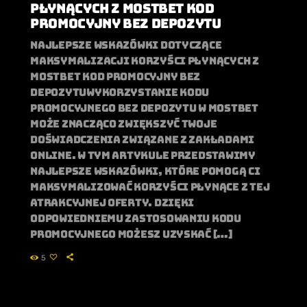
Płynących Z Mostbet Kod
Promocyjny Bez Depozytu
Najlepsze wskazówki dotyczące
maksymalizacji korzyści płynących z
Mostbet kod promocyjny bez
depozytuWykorzystanie kodu
promocyjnego bez depozytu w Mostbet
może znacząco zwiększyć Twoje
doświadczenia związane z zakładami
online. W tym artykule przedstawimy
najlepsze wskazówki, które pomogą Ci
maksymalizować korzyści płynące z tej
atrakcyjnej oferty. Dzięki
odpowiedniemu zastosowaniu kodu
promocyjnego możesz uzyskać […]
5