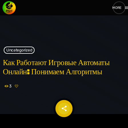
men
close
play_arrow
JUNGLE PLANET RADIO
Uncategorized
Как Работают Игровые Автоматы
Онлайн: Понимаем Алгоритмы
HOME
TEAM
3
WEEKLY SCHEDULE
share
email
NEWS & EVENTS
GALLERY