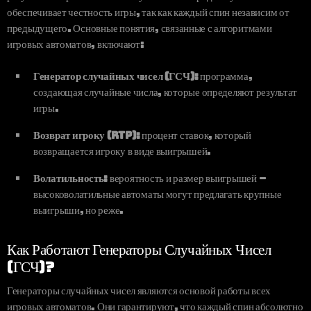
обеспечивает честность игры, так как каждый спин независим от
предыдущего. Основные понятия, связанные с алгоритмами
игровых автоматов, включают:
Генератор случайных чисел (ГСЧ):
программа,
создающая случайные числа, которые определяют результат
игры.
Возврат игроку (RTP):
процент ставок, который
возвращается игроку в виде выигрышей.
Волатильность:
вероятность и размер выигрышей –
высоковолатильные автоматы могут предлагать крупные
выигрыши, но реже.
Как Работают Генераторы Случайных Чисел
(ГСЧ)?
Генераторы случайных чисел являются основой работы всех
игровых автоматов. Они гарантируют, что каждый спин абсолютно