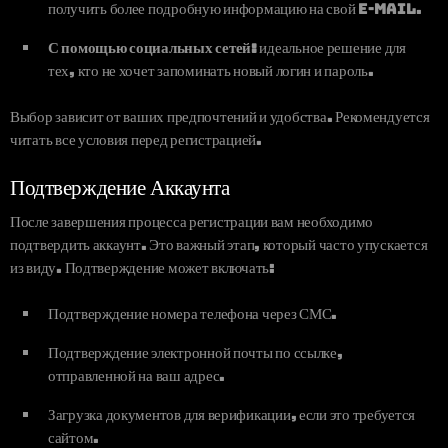
получить более подробную информацию на свой e-mail.
С помощью социальных сетей:
идеальное решение для
тех, кто не хочет запоминать новый логин и пароль.
Выбор зависит от ваших предпочтений и удобства. Рекомендуется
читать все условия перед регистрацией.
Подтверждение Аккаунта
После завершения процесса регистрации вам необходимо
подтвердить аккаунт. Это важный этап, который часто упускается
из виду. Подтверждение может включать:
Подтверждение номера телефона через СМС.
Подтверждение электронной почты по ссылке,
отправленной на ваш адрес.
Загрузка документов для верификации, если это требуется
сайтом.