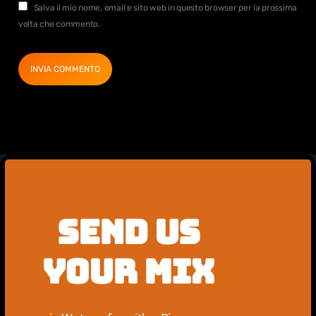
Salva il mio nome, email e sito web in questo browser per la prossima
volta che commento.
SEND US
YOUR MIX