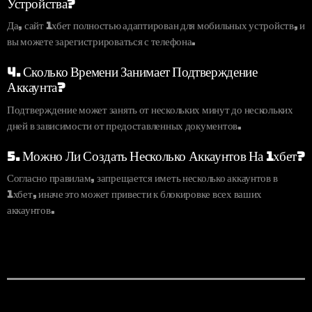
Устройства?
Да, сайт 1хбет полностью адаптирован для мобильных устройств, и
вы можете зарегистрироваться с телефона.
4. Сколько Времени Занимает Подтверждение
Аккаунта?
Подтверждение может занять от нескольких минут до нескольких
дней в зависимости от предоставленных документов.
5. Можно Ли Создать Несколько Аккаунтов На 1хбет?
Согласно правилам, запрещается иметь несколько аккаунтов в
1хбет, иначе это может привести к блокировке всех ваших
аккаунтов.