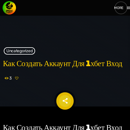
men
close
play_arrow
JUNGLE PLANET RADIO
Uncategorized
Как Создать Аккаунт Для 1хбет Вход
HOME
3
TEAM
WEEKLY SCHEDULE
share
email
NEWS & EVENTS
Как Создать Аккаунт Для 1хбет Вход
GALLERY