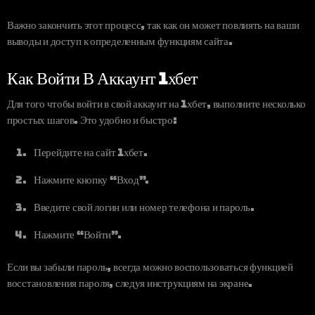
Важно закончить этот процесс, так как он может повлиять на ваши
выводы и доступ к определенным функциям сайта.
Как Войти В Аккаунт 1хбет
Для того чтобы войти в свой аккаунт на 1хбет, выполните несколько
простых шагов. Это удобно и быстро:
Перейдите на сайт 1хбет.
Нажмите кнопку “Вход”.
Введите свой логин или номер телефона и пароль.
Нажмите “Войти”.
Если вы забыли пароль, всегда можно воспользоваться функцией
восстановления пароля, следуя инструкциям на экране.