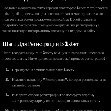
Создание аккаунта на букмекерской платформе 1хбет – это простой
CONTACTS
и быстрый процесс, который позволяет вам начать делать ставки и
пользоваться всеми предложениями сайта. В этой статье мы
подробно рассмотрим шаги, необходимые для регистрации, а
также полезную информацию, связанную с входом на сайт.
Шаги Для Регистрации В 1хбет
Чтобы создать аккаунт на 1хбет, вам нужно выполнить несколько
простых шагов. Ниже приведен пошаговый процесс регистрации:
Перейдите на официальный сайт 1хбет.
Нажмите на кнопку “Регистрация”, которая расположена на
главной странице.
Выберите способ регистрации: по номеру телефона,
электронному адресу или с помощью социальных сетей.
Заполните необходимые поля: личные данные и контактную