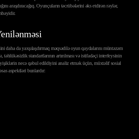
ığını araşdıracağıq. Oyunçuların təcrübələrini əks etdirən rəylər,
nbəyidir.
Yenilənməsi
sini daha da yaxşılaşdırmaq məqsədilə oyun qaydalarını müntəzəm
 təhlükəsizlik standartlarının artırılması və istifadəçi interfeysinin
dəyişiklərin necə qəbul edildiyini analiz etmək üçün, müxtəlif sosial
əsas aspektləri bunlardır: