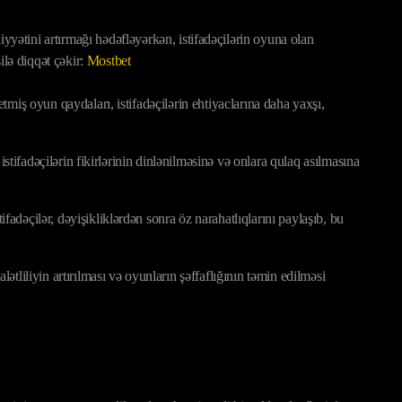
yətini artırmağı hədəfləyərkən, istifadəçilərin oyuna olan
ilə diqqət çəkir:
Mostbet
etmiş oyun qaydaları, istifadəçilərin ehtiyaclarına daha yaxşı,
istifadəçilərin fikirlərinin dinlənilməsinə və onlara qulaq asılmasına
tifadəçilər, dəyişikliklərdən sonra öz narahatlıqlarını paylaşıb, bu
lətliliyin artırılması və oyunların şəffaflığının təmin edilməsi