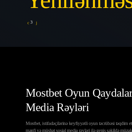
3
Mostbet Oyun Qaydaları
Media Rəyləri
Mostbet, istifadəçilərinə keyfiyyətli oyun təcrübəsi təqdim e
mənfi və müsbət sosial media rəyləri ilə geniş şəkildə müz