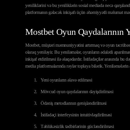
yeniliklərini və bu yeniliklərin sosial mediada necə qarşıland
platformanın gələcək inkişafı üçün əhəmiyyətli məlumat mə
Mostbet Oyun Qaydalarının 
Mostbet, müştəri məmnuniyyətini artırmaq və oyun təcrübə
olaraq yeniləyir. Bu yeniləmələr, oyunların ədalətli aparılması,
inkişaf etdirilməsi ilə əlaqədardır. İstifadəçilər arasında bu 
media platformalarında rəylər toplaya bilərik. Yeniləmələrin 
Yeni oyunların əlavə edilməsi
Mövcud oyun qaydalarının dəyişdirilməsi
Ödəniş metodlarının genişləndirilməsi
İstifadəçi interfeysinin intuitivləşdirilməsi
Təhlükəsizlik tədbirlərinin gücləndirilməsi