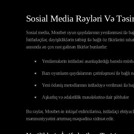
Sosial Media Rəyləri Və Təsir
Sosial media, Mostbet oyun qaydalarının yenilənməsi ilə bağ
İstifadəçilər, dəyişikliklərin tətbiqi ilə bağlı öz fikirlərini r
arasında ən çox rast gəlinən fikirlər bunlardır:
Yeniləmələrin istifadəsi asanlaşdırdığı barədə müsbət
Bazı oyunların qaydalarının çətinləşməsi ilə bağlı n
Yeni ödəniş metodlarının istifadəyə verilməsi ilə bağ
Aşkarlıq və ədalətlilik məsələlərinə dair şübhələr
Bu rəylər, Mostbet-in inkişaf etdiricilərinə, istifadəçi ehti
məmnuniyyətini artırmaq məqsədinə xidmət edir.