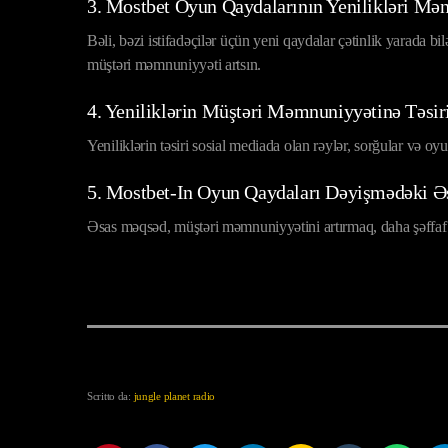
3. Mostbet Oyun Qaydalarının Yenilikləri Mən
Bəli, bəzi istifadəçilər üçün yeni qaydalar çətinlik yarada bi
müştəri məmnuniyyəti artsın.
4. Yeniliklərin Müştəri Məmnuniyyətinə Təsir
Yeniliklərin təsiri sosial mediada olan rəylər, sorğular və oyun
5. Mostbet-In Oyun Qaydaları Dəyişmədəki Ə
Əsas məqsəd, müştəri məmnuniyyətini artırmaq, daha şəffaf 
Scritto da:
jungle planet radio