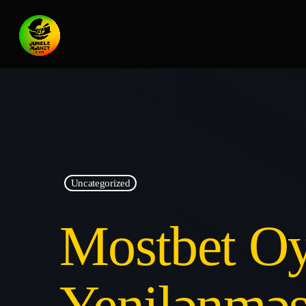
Uncategorized
Mostbet Oy
Yenilənməs