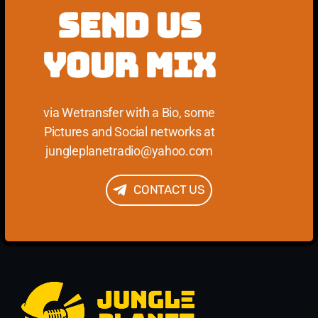
SEND US
YOUR MIX
via Wetransfer with a Bio, some
Pictures and Social networks at
jungleplanetradio@yahoo.com
CONTACT US