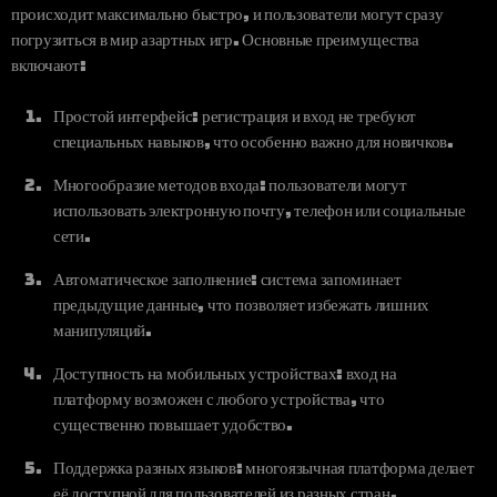
происходит максимально быстро, и пользователи могут сразу
погрузиться в мир азартных игр. Основные преимущества
включают:
Простой интерфейс: регистрация и вход не требуют
специальных навыков, что особенно важно для новичков.
Многообразие методов входа: пользователи могут
использовать электронную почту, телефон или социальные
сети.
Автоматическое заполнение: система запоминает
предыдущие данные, что позволяет избежать лишних
манипуляций.
Доступность на мобильных устройствах: вход на
платформу возможен с любого устройства, что
существенно повышает удобство.
Поддержка разных языков: многоязычная платформа делает
её доступной для пользователей из разных стран.