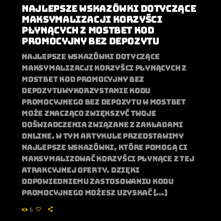
Najlepsze Wskazówki Dotyczące
Maksymalizacji Korzyści
Płynących Z Mostbet Kod
Promocyjny Bez Depozytu
Najlepsze wskazówki dotyczące
maksymalizacji korzyści płynących z
Mostbet kod promocyjny bez
depozytuWykorzystanie kodu
promocyjnego bez depozytu w Mostbet
może znacząco zwiększyć Twoje
doświadczenia związane z zakładami
online. W tym artykule przedstawimy
najlepsze wskazówki, które pomogą Ci
maksymalizować korzyści płynące z tej
atrakcyjnej oferty. Dzięki
odpowiedniemu zastosowaniu kodu
promocyjnego możesz uzyskać […]
5