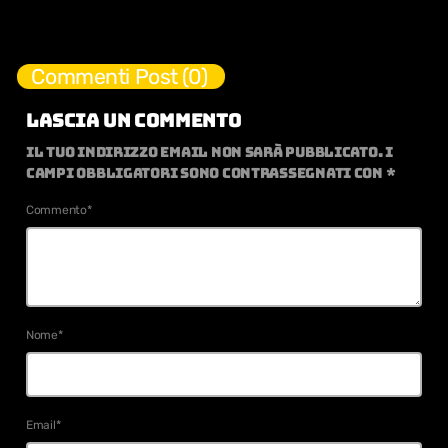
Commenti Post (0)
Lascia Un Commento
Il tuo indirizzo email non sarà pubblicato. I
campi obbligatori sono contrassegnati con *
Commento*
Nome*
Email*